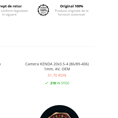
rept de retur
Original 100%
e conform legislatiei
Produse originale de la
in vigoare
furnizori autorizati
u
Camera KENDA 20x3.5-4 (86/89-406)
Butuc Sp
1mm, AV, OEM
51,70 RON
218
IN STOC