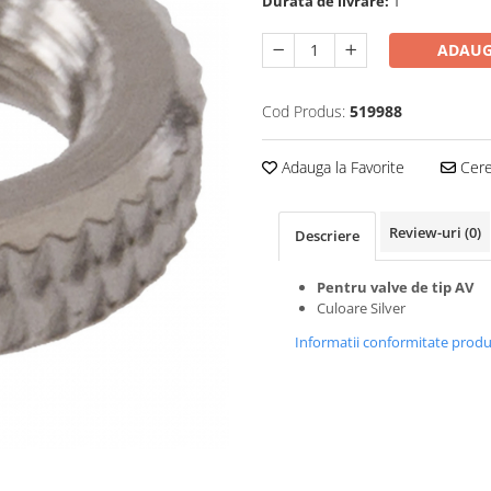
Durata de livrare:
1
ADAUG
Cod Produs:
519988
Adauga la Favorite
Cere 
Review-uri
(0)
Descriere
Pentru valve de tip AV
Culoare Silver
Informatii conformitate prod