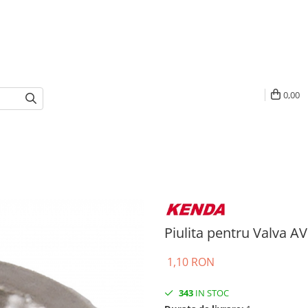
0,00
Piulita pentru Valva AV
1,10 RON
343
IN STOC