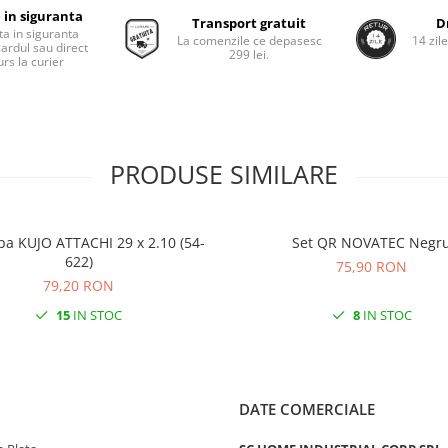
 in siguranta
Transport gratuit
D
ta in siguranta
La comenzile ce depasesc
14 zil
cardul sau direct
299 lei.
rs la curier
PRODUSE SIMILARE
pa KUJO ATTACHI 29 x 2.10 (54-
Set QR NOVATEC Negr
622)
75,90 RON
79,20 RON
15
IN STOC
8
IN STOC
DATE COMERCIALE