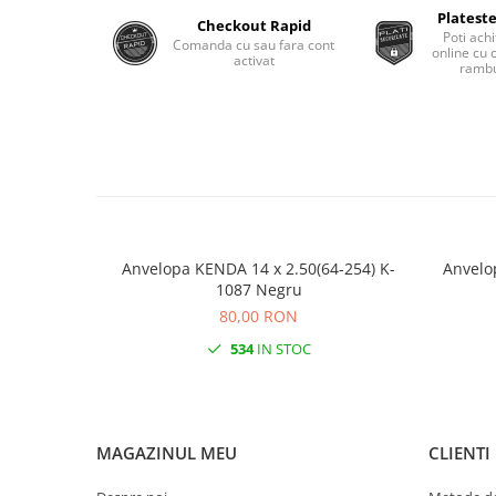
Roti Spate
Plateste
Checkout Rapid
Sonerie
Poti achi
Frane V-Brake
Comanda cu sau fara cont
online cu 
activat
Diverse
rambu
Set Roti
Accesorii Remorca
Suspensii Spate
Roti ajutatoare
Butuci Roata
Scaune pentru Copii
Pinioane
Transport si Depozitare
Schimbator Pinioane
Schimbator Foi
Anvelopa KENDA 14 x 2.50(64-254) K-
Anvelo
Manete Schimbator
1087 Negru
80,00 RON
Etrier frana
534
IN STOC
Jante
Angrenaje
Ureche cadru
MAGAZINUL MEU
CLIENTI
Disc frana
Cuvete