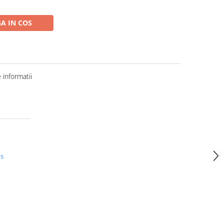
A IN COS
informatii
us