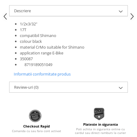
Roti Spate
Sonerie
Descriere
Frane V-Brake
Diverse
Set Roti
1/2x3/32"
Accesorii Remorca
17T
Suspensii Spate
compatibil Shimano
Roti ajutatoare
Butuci Roata
colour black
Scaune pentru Copii
material CrMo suitable for Shimano
Pinioane
Transport si Depozitare
application range E-Bike
350087
Schimbator Pinioane
8719189051049
Schimbator Foi
Informatii conformitate produs
Manete Schimbator
Review-uri
(0)
Etrier frana
Jante
Angrenaje
Ureche cadru
Plateste in siguranta
Disc frana
Checkout Rapid
Poti achita in siguranta online cu
Comanda cu sau fara cont activat
cardul sau direct ramburs la curier
Cuvete