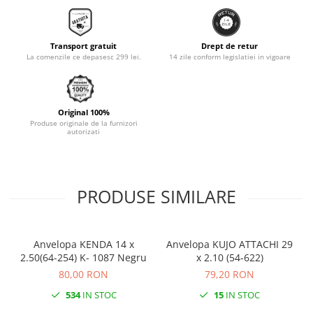
Monobloc
Transport gratuit
Drept de retur
La comenzile ce depasesc 299 lei.
14 zile conform legislatiei in vigoare
Original 100%
Produse originale de la furnizori
autorizati
PRODUSE SIMILARE
Anvelopa KENDA 14 x
Anvelopa KUJO ATTACHI 29
2.50(64-254) K- 1087 Negru
x 2.10 (54-622)
80,00 RON
79,20 RON
534
IN STOC
15
IN STOC