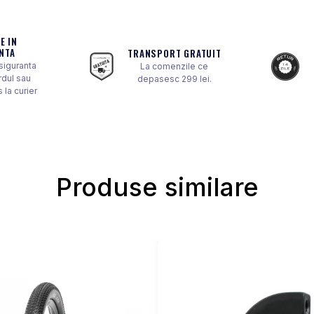
E IN
NTA
TRANSPORT GRATUIT
 siguranta
La comenzile ce
rdul sau
depasesc 299 lei.
 la curier
Produse similare