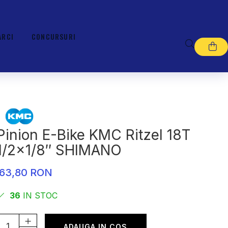
ARCI
CONCURSURI
Pinion E-Bike KMC Ritzel 18T
1/2×1/8″ SHIMANO
63,80 RON
36
IN STOC
ADAUGA IN COS