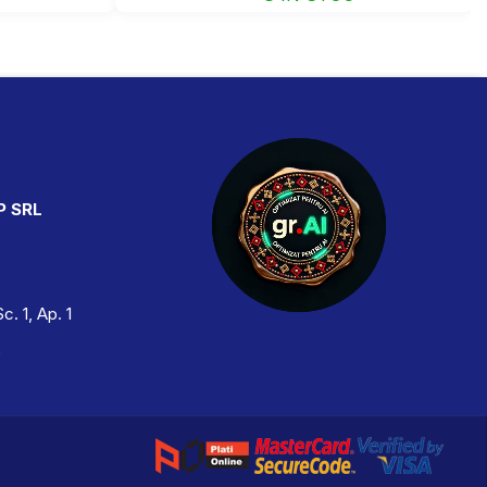
P SRL
Sc. 1, Ap. 1
2