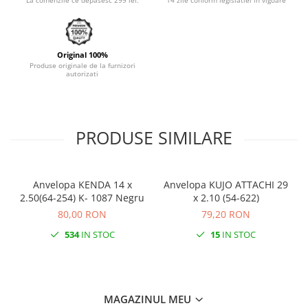
La comenzile ce depasesc 299 lei.
14 zile conform legislatiei in vigoare
Monobloc
Original 100%
Produse originale de la furnizori
autorizati
PRODUSE SIMILARE
Anvelopa KENDA 14 x
Anvelopa KUJO ATTACHI 29
2.50(64-254) K- 1087 Negru
x 2.10 (54-622)
80,00 RON
79,20 RON
534
IN STOC
15
IN STOC
MAGAZINUL MEU