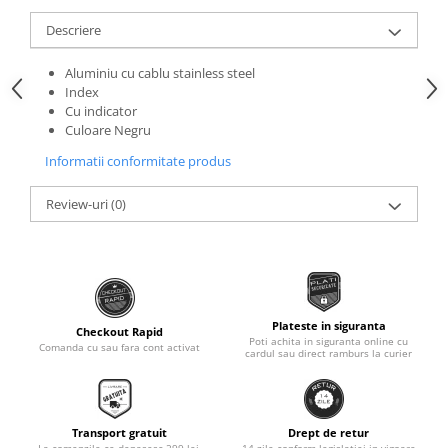
Roti Spate
Sonerie
Descriere
Frane V-Brake
Diverse
Set Roti
Aluminiu cu cablu stainless steel
Accesorii Remorca
Index
Suspensii Spate
Cu indicator
Roti ajutatoare
Culoare Negru
Butuci Roata
Scaune pentru Copii
Informatii conformitate produs
Pinioane
Transport si Depozitare
Schimbator Pinioane
Review-uri
(0)
Schimbator Foi
Manete Schimbator
Etrier frana
Jante
Plateste in siguranta
Checkout Rapid
Poti achita in siguranta online cu
Angrenaje
Comanda cu sau fara cont activat
cardul sau direct ramburs la curier
Ureche cadru
Disc frana
Transport gratuit
Drept de retur
Cuvete