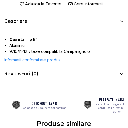
ROTI SPATE
SONERIE
Adauga la Favorite
Cere informatii
FRANE V-BRAKE
DIVERSE
SET ROTI
Descriere
Accesorii Remorca
SUSPENSII SPATE
Roti ajutatoare
Scaune pentru Copii
BUTUCI ROATA
Caseta Tip B1
Transport si Depozitare
PINIOANE
Aluminiu
9/10/11-12 viteze compatibila Campangnolo
SCHIMBATOR PINIOANE
Informatii conformitate produs
SCHIMBATOR FOI
MANETE SCHIMBATOR
Review-uri
(0)
ETRIER FRANA
JANTE
ANGRENAJE
PLATESTE IN SIGUR
CHECKOUT RAPID
Poti achita in siguranta 
URECHE CADRU
Comanda cu sau fara cont activat
cardul sau direct ramb
curier
DISC FRANA
Produse similare
CUVETE