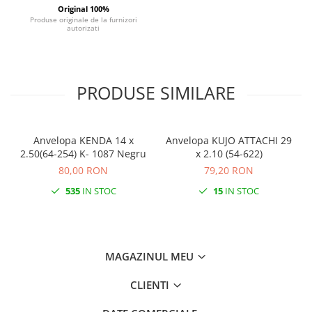
Original 100%
Monobloc
Produse originale de la furnizori
autorizati
PRODUSE SIMILARE
Anvelopa KENDA 14 x
Anvelopa KUJO ATTACHI 29
2.50(64-254) K- 1087 Negru
x 2.10 (54-622)
80,00 RON
79,20 RON
535
IN STOC
15
IN STOC
MAGAZINUL MEU
CLIENTI