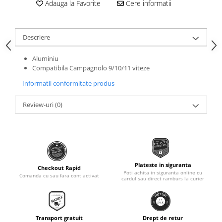
Adauga la Favorite
Cere informatii
Roti Spate
Sonerie
Frane V-Brake
Diverse
Set Roti
Descriere
Accesorii Remorca
Suspensii Spate
Roti ajutatoare
Aluminiu
Butuci Roata
Compatibila Campagnolo 9/10/11 viteze
Scaune pentru Copii
Pinioane
Transport si Depozitare
Informatii conformitate produs
Schimbator Pinioane
Review-uri
(0)
Schimbator Foi
Manete Schimbator
Etrier frana
Jante
Plateste in siguranta
Checkout Rapid
Angrenaje
Poti achita in siguranta online cu
Comanda cu sau fara cont activat
cardul sau direct ramburs la curier
Ureche cadru
Disc frana
Cuvete
Transport gratuit
Drept de retur