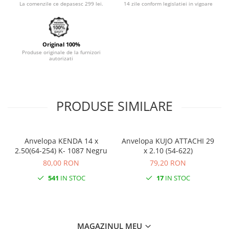
La comenzile ce depasesc 299 lei.
14 zile conform legislatiei in vigoare
Monobloc
Original 100%
Produse originale de la furnizori
autorizati
PRODUSE SIMILARE
Anvelopa KENDA 14 x
Anvelopa KUJO ATTACHI 29
2.50(64-254) K- 1087 Negru
x 2.10 (54-622)
80,00 RON
79,20 RON
541
IN STOC
17
IN STOC
MAGAZINUL MEU