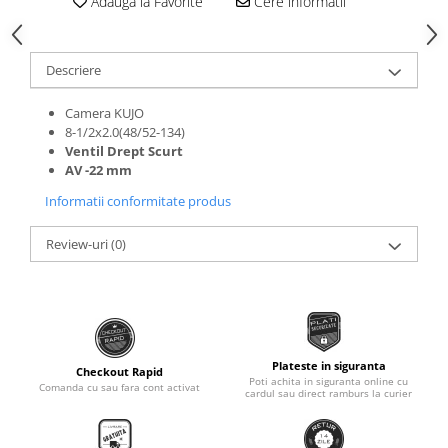
Adauga la Favorite
Cere informatii
Roti Spate
Sonerie
Frane V-Brake
Diverse
Set Roti
Descriere
Accesorii Remorca
Suspensii Spate
Camera KUJO
Roti ajutatoare
Butuci Roata
8-1/2x2.0(48/52-134)
Scaune pentru Copii
Ventil Drept Scurt
Pinioane
Transport si Depozitare
AV -22 mm
Schimbator Pinioane
Informatii conformitate produs
Schimbator Foi
Review-uri
(0)
Manete Schimbator
Etrier frana
Jante
Angrenaje
Plateste in siguranta
Checkout Rapid
Ureche cadru
Poti achita in siguranta online cu
Comanda cu sau fara cont activat
cardul sau direct ramburs la curier
Disc frana
Cuvete