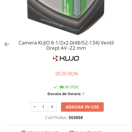
Ochelari
Cosuri pentru Biciclete
ZA Missinglink
Ghidoline
Solutii Tubeless
Huse Șa
Spacere/Axe Butuci/Rulmenti
Mansoane
Cabluri
Camera KUJO 8-1/2x2.0(48/52-134) Ventil
Pedale
Camere de bicicleta
Drept AV -22 mm
Pedale SPD
Accesorii Camere
Accesorii Pedale
Capete Cablu si Manta
Borsete si Genti
Coliere Șa
20,00 RON
Protectii Cadru
Accesorii Frane Hidraulice
Șei
90
IN STOC
Distantiere
Durata de livrare:
1
Antifurturi
Thru Axle
Suport bidon si bidon
Placute Frana Disc
ADAUGA IN COS
Aparatori noroi
Saboti Frana
Cod Produs:
553058
Oglinda
Roti Fata
Pompe