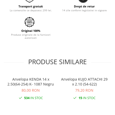
Monobloc
Transport gratuit
Drept de retur
La comenzile ce depasesc 299 lei.
14 zile conform legislatiei in vigoare
Original 100%
Produse originale de la furnizori
autorizati
PRODUSE SIMILARE
Anvelopa KENDA 14 x
Anvelopa KUJO ATTACHI 29
2.50(64-254) K- 1087 Negru
x 2.10 (54-622)
80,00 RON
79,20 RON
534
IN STOC
15
IN STOC