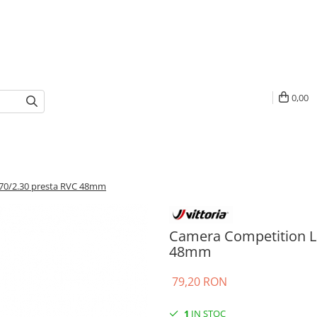
0,00
70/2.30 presta RVC 48mm
Camera Competition La
48mm
79,20 RON
1
IN STOC