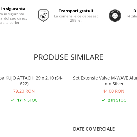
 in siguranta
Transport gratuit
D
ta in siguranta
La comenzile ce depasesc
14 zil
cardul sau direct
299 lei.
rs la curier
PRODUSE SIMILARE
pa KUJO ATTACHI 29 x 2.10 (54-
Set Extensie Valve M-WAVE Alu
622)
mm Silver
79,20 RON
44,00 RON
17
IN STOC
2
IN STOC
DATE COMERCIALE