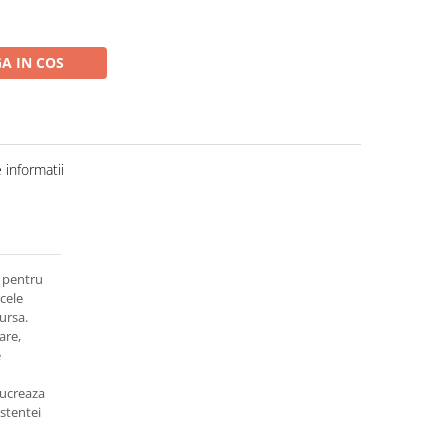
A IN COS
informatii
 pentru
 cele
ursa.
are,
e
lucreaza
stentei