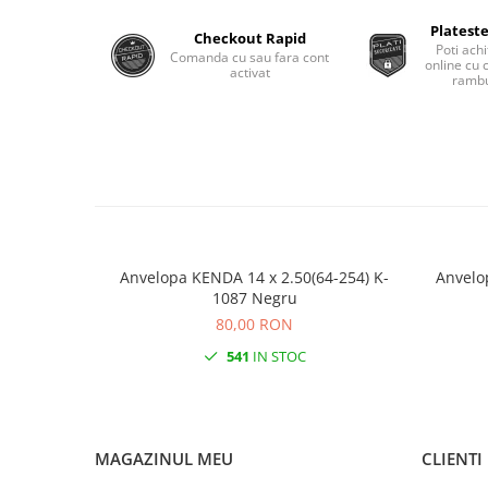
Monobloc
Plateste
Checkout Rapid
Poti achi
Comanda cu sau fara cont
online cu 
activat
rambu
Anvelopa KENDA 14 x 2.50(64-254) K-
Anvelo
1087 Negru
80,00 RON
541
IN STOC
MAGAZINUL MEU
CLIENTI