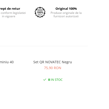
rept de retur
Original 100%
e conform legislatiei
Produse originale de la
in vigoare
furnizori autorizati
miniu 40
Set QR NOVATEC Negru
Anvelopa
KRUS
75,90 RON
8
IN STOC