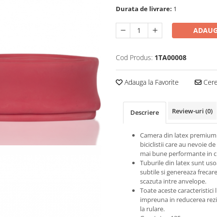
Durata de livrare:
1
ADAUG
Cod Produs:
1TA00008
Adauga la Favorite
Cere 
Review-uri
(0)
Descriere
Camera din latex premium
biciclistii care au nevoie de
mai bune performante in c
Tuburile din latex sunt uso
subtile si genereaza frecar
scazuta intre anvelope.
Toate aceste caracteristici 
impreuna in reducerea rezi
la rulare.