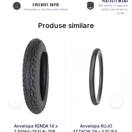
PLATESTE IN SIGUR
CHECKOUT RAPID
MONOBLOC
Poti achita in siguranta 
Comanda cu sau fara cont activat
cardul sau direct ramb
curier
Produse similare
Anvelopa KENDA 14 x
Anvelopa KUJO
2.50(64-254) K- 1087
ATTACHI 29 x 2.10 (54-