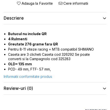
ROTI SPATE
SONERIE
Adauga la Favorite
Cere informatii
FRANE V-BRAKE
DIVERSE
SET ROTI
Descriere
Accesorii Remorca
SUSPENSII SPATE
Roti ajutatoare
Scaune pentru Copii
BUTUCI ROATA
Butucul nu include QR
Transport si Depozitare
PINIOANE
4 Rulmenti
Greutate 276 grame fara QR
SCHIMBATOR PINIOANE
Pentru 8-11 viteze racing + MTB compatibil SHIMANO
SCHIMBATOR FOI
Caseta are 3 clicheti Caseta cod 326292 Se poate
converti si la Campagnolo cod 325283
MANETE SCHIMBATOR
OLD= 135 mm
PCD- 49 mm, FTF- 57 mm,
ETRIER FRANA
Informatii conformitate produs
JANTE
ANGRENAJE
Review-uri
(0)
URECHE CADRU
DISC FRANA
CUVETE