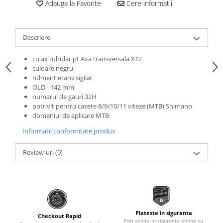
Adauga la Favorite
Cere informatii
Roti Spate
Sonerie
Frane V-Brake
Diverse
Set Roti
Descriere
Accesorii Remorca
Suspensii Spate
Roti ajutatoare
cu ax tubular pt Axa transversala X12
Butuci Roata
culoare negru
Scaune pentru Copii
rulment etans sigilat
Pinioane
Transport si Depozitare
OLD - 142 mm
Schimbator Pinioane
numarul de gauri 32H
potrivit pentru casete 8/9/10/11 viteze (MTB) Shimano
Schimbator Foi
domeniul de aplicare MTB
Manete Schimbator
Informatii conformitate produs
Etrier frana
Review-uri
(0)
Jante
Angrenaje
Ureche cadru
Disc frana
Plateste in siguranta
Checkout Rapid
Cuvete
Poti achita in siguranta online cu