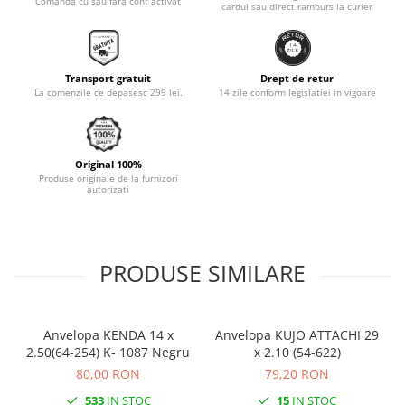
Comanda cu sau fara cont activat
cardul sau direct ramburs la curier
Monobloc
Transport gratuit
Drept de retur
La comenzile ce depasesc 299 lei.
14 zile conform legislatiei in vigoare
Original 100%
Produse originale de la furnizori
autorizati
PRODUSE SIMILARE
Anvelopa KENDA 14 x
Anvelopa KUJO ATTACHI 29
2.50(64-254) K- 1087 Negru
x 2.10 (54-622)
80,00 RON
79,20 RON
533
IN STOC
15
IN STOC