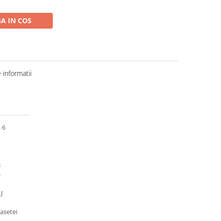
A IN COS
informatii
 6
8
s
J
asetei