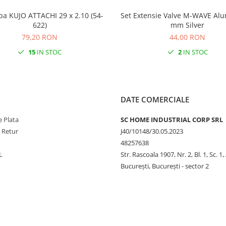
pa KUJO ATTACHI 29 x 2.10 (54-
Set Extensie Valve M-WAVE Alu
622)
mm Silver
79,20 RON
44,00 RON
15
IN STOC
2
IN STOC
DATE COMERCIALE
 Plata
SC HOME INDUSTRIAL CORP SRL
e Retur
J40/10148/30.05.2023
48257638
L
Str. Rascoala 1907, Nr. 2, Bl. 1, Sc. 1,
București, București - sector 2