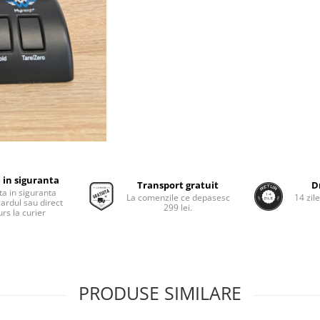
 in siguranta
Transport gratuit
D
ta in siguranta
La comenzile ce depasesc
14 zil
cardul sau direct
299 lei.
rs la curier
PRODUSE SIMILARE