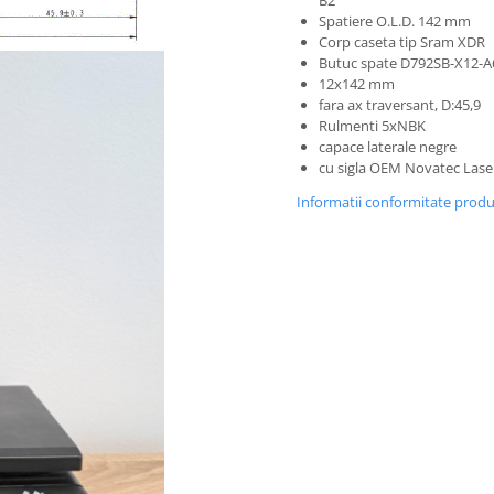
B2
Spatiere O.L.D. 142 mm
Corp caseta tip Sram XDR
Butuc spate D792SB-X12-A
12x142 mm
fara ax traversant, D:45,9
Rulmenti 5xNBK
capace laterale negre
cu sigla OEM Novatec Lase
Informatii conformitate prod