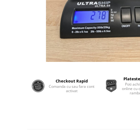
Monobloc
Plateste
Checkout Rapid
Poti achi
Comanda cu sau fara cont
online cu 
activat
rambu