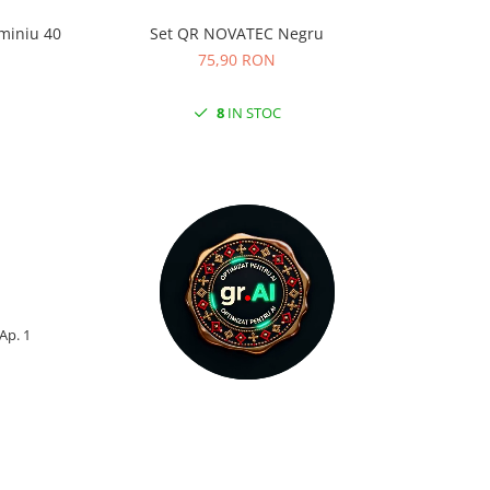
miniu 40
Set QR NOVATEC Negru
Anvelopa
KRUS
75,90 RON
8
IN STOC
 Ap. 1