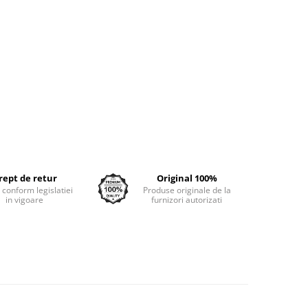
rept de retur
Original 100%
e conform legislatiei
Produse originale de la
in vigoare
furnizori autorizati