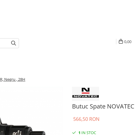
0,00
, Negru , 28H
Butuc Spate NOVATEC 
566,50 RON
1
IN STOC