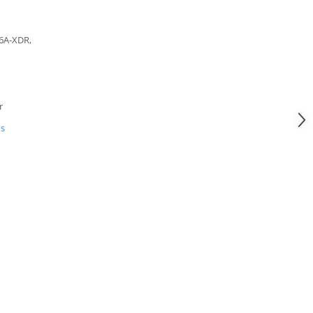
6A-XDR,
r
us