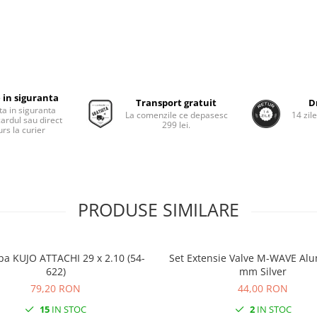
 in siguranta
Transport gratuit
D
ta in siguranta
La comenzile ce depasesc
14 zil
cardul sau direct
299 lei.
rs la curier
PRODUSE SIMILARE
pa KUJO ATTACHI 29 x 2.10 (54-
Set Extensie Valve M-WAVE Alu
622)
mm Silver
79,20 RON
44,00 RON
15
IN STOC
2
IN STOC