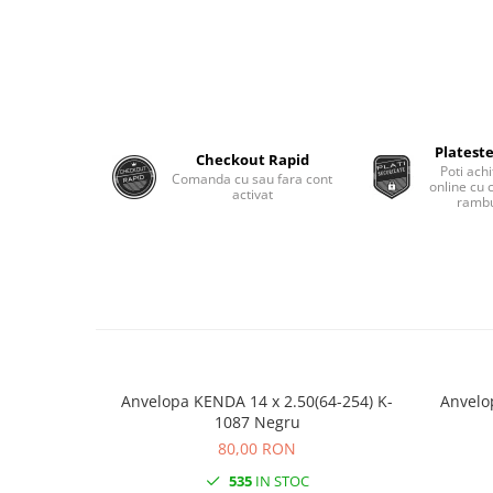
Monobloc
Plateste
Checkout Rapid
Poti achi
Comanda cu sau fara cont
online cu 
activat
rambu
Anvelopa KENDA 14 x 2.50(64-254) K-
Anvelo
1087 Negru
80,00 RON
535
IN STOC