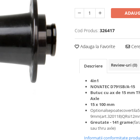
ADAUG
Cod Produs:
326417
Adauga la Favorite
Cere 
Review-uri
(0)
Descriere
4in1
NOVATEC D791SB/A-15
Butuc cu ax de 15 mm T
Axle
15 x 100 mm
Optionalsepoatecovertila
9mm(art.320118)QRsi12mm
Greutate - 141 grame
(fa
sau thru axle)
Informatii conformitate prod