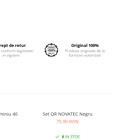
rept de retur
Original 100%
e conform legislatiei
Produse originale de la
in vigoare
furnizori autorizati
miniu 40
Set QR NOVATEC Negru
Anvelopa
KRUS
75,90 RON
8
IN STOC