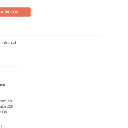
A IN COS
informatii
hru
5mm(art.320117)QR
(art320119)thruaxle
ra QR
us