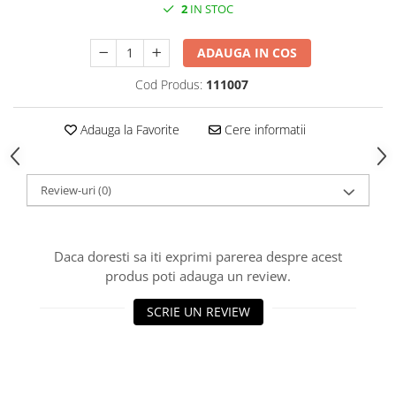
Roti Spate
2
IN STOC
Sonerie
Frane V-Brake
ADAUGA IN COS
Diverse
Set Roti
Accesorii Remorca
Cod Produs:
111007
Suspensii Spate
Roti ajutatoare
Butuci Roata
Scaune pentru Copii
Adauga la Favorite
Cere informatii
Pinioane
Transport si Depozitare
Schimbator Pinioane
Review-uri
(0)
Schimbator Foi
Manete Schimbator
Etrier frana
Daca doresti sa iti exprimi parerea despre acest
produs poti adauga un review.
Jante
Angrenaje
SCRIE UN REVIEW
Ureche cadru
Disc frana
Cuvete