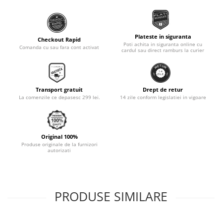
Monobloc
Plateste in siguranta
Checkout Rapid
Poti achita in siguranta online cu
Comanda cu sau fara cont activat
cardul sau direct ramburs la curier
Transport gratuit
Drept de retur
La comenzile ce depasesc 299 lei.
14 zile conform legislatiei in vigoare
Original 100%
Produse originale de la furnizori
autorizati
PRODUSE SIMILARE