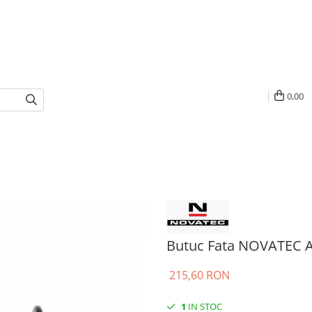
0,00
Butuc Fata NOVATEC 
215,60 RON
1
IN STOC