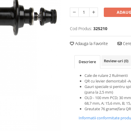
ADAUG
Cod Produs:
325210
Adauga la Favorite
Cere 
Review-uri
(0)
Descriere
Cale de rulare 2 Rulmenti
QR cu levier demontabil -A
Gauri speciale si pentru sp
(pana la 2,5 mm)
OLD - 100 mm PCD; 30 mm,
68,7 mm, A; 15,6 mm, B; 1
Greutate 76 grame(fara QR
Informatii conformitate prod