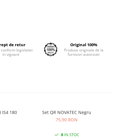
rept de retur
Original 100%
e conform legislatiei
Produse originale de la
in vigoare
furnizori autorizati
 IS4 180
Set QR NOVATEC Negru
Camera K
75,90 RON
8
IN STOC