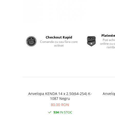
Monobloc
Plateste
Checkout Rapid
Poti achi
Comanda cu sau fara cont
online cu 
activat
rambu
Anvelopa KENDA 14 x 2.50(64-254) K-
Anvelo
1087 Negru
80,00 RON
534
IN STOC