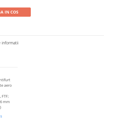
A IN COS
informatii
ntifurt
ite aero
 FTF;
5,6 mm
)
us