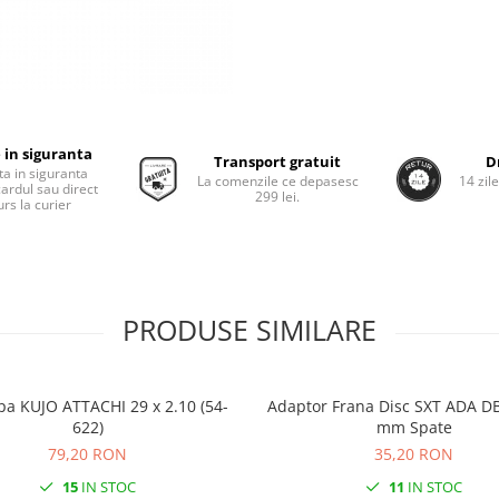
 in siguranta
Transport gratuit
D
ta in siguranta
La comenzile ce depasesc
14 zil
cardul sau direct
299 lei.
rs la curier
PRODUSE SIMILARE
pa KUJO ATTACHI 29 x 2.10 (54-
Adaptor Frana Disc SXT ADA DB
622)
mm Spate
79,20 RON
35,20 RON
15
IN STOC
11
IN STOC