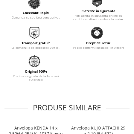
Monobloc
Plateste in siguranta
Checkout Rapid
Poti achita in siguranta online cu
Comanda cu sau fara cont activat
cardul sau direct ramburs la curier
Transport gratuit
Drept de retur
La comenzile ce depasesc 299 lei.
14 zile conform legislatiei in vigoare
Original 100%
Produse originale de la furnizori
autorizati
PRODUSE SIMILARE
Anvelopa KENDA 14 x
Anvelopa KUJO ATTACHI 29
2.50(64-254) K- 1087 Negru
x 2.10 (54-622)