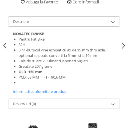
Adauga la Favorite
Cere informatii
Roti Spate
Sonerie
Frane V-Brake
Diverse
Set Roti
Descriere
Accesorii Remorca
Suspensii Spate
Roti ajutatoare
NOVATEC D201SB
Butuci Roata
Pentru Fat Bike
Scaune pentru Copii
32H
Pinioane
Transport si Depozitare
3in1-butucul vine echipat cu ax de 15 mm thru axle,
Schimbator Pinioane
optional se poate converti la 5 mm si la 10 mm
Cale de rulare 2 Rulmenti Japonezi Sigilati
Schimbator Foi
Greutate 207 grame
OLD- 150 mm
Manete Schimbator
PCD: 58 MM FTF: 90,6 MM
Etrier frana
Jante
Informatii conformitate produs
Angrenaje
Review-uri
(0)
Ureche cadru
Disc frana
Cuvete