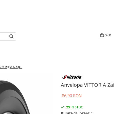
0,00
22) Rigid Negru
Anvelopa VITTORIA Zaf
86,90 RON
23
IN STOC
Durata de livrare:
1