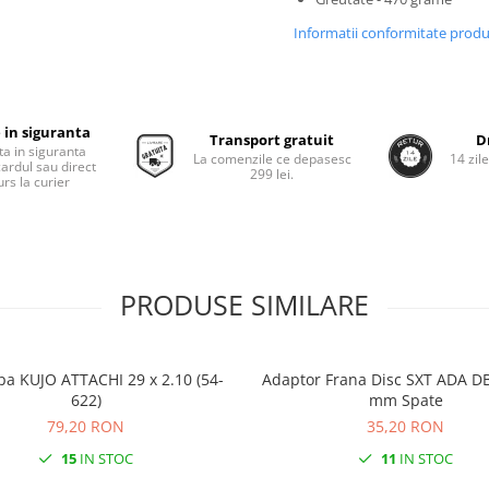
Informatii conformitate prod
 in siguranta
Transport gratuit
D
ta in siguranta
La comenzile ce depasesc
14 zil
cardul sau direct
299 lei.
rs la curier
PRODUSE SIMILARE
pa KUJO ATTACHI 29 x 2.10 (54-
Adaptor Frana Disc SXT ADA DB
622)
mm Spate
79,20 RON
35,20 RON
15
IN STOC
11
IN STOC