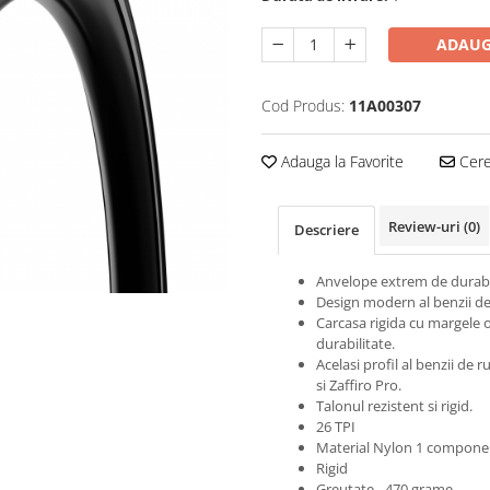
ADAUG
Cod Produs:
11A00307
Adauga la Favorite
Cere 
Review-uri
(0)
Descriere
Anvelope extrem de durabi
Design modern al benzii de
Carcasa rigida cu margele 
durabilitate.
Acelasi profil al benzii de r
si Zaffiro Pro.
Talonul rezistent si rigid.
26 TPI
Material Nylon 1 compone
Rigid
Greutate - 470 grame