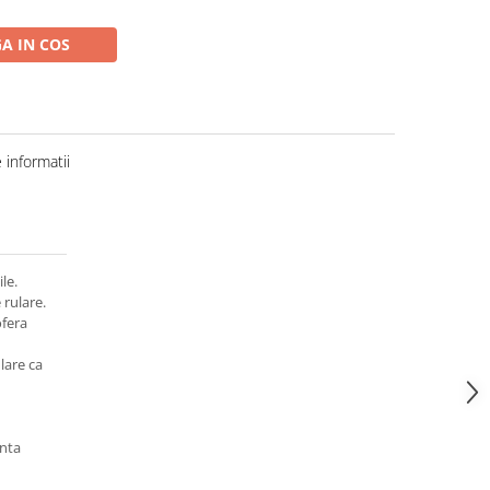
A IN COS
informatii
le.
 rulare.
ofera
ulare ca
nta