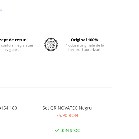
us
rept de retur
Original 100%
e conform legislatiei
Produse originale de la
in vigoare
furnizori autorizati
 IS4 180
Set QR NOVATEC Negru
Camera K
75,90 RON
8
IN STOC