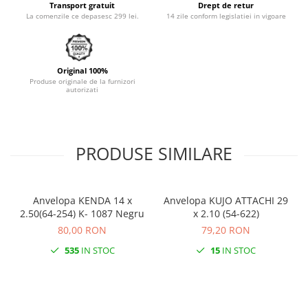
Transport gratuit
Drept de retur
Monobloc
La comenzile ce depasesc 299 lei.
14 zile conform legislatiei in vigoare
Original 100%
Produse originale de la furnizori
autorizati
PRODUSE SIMILARE
Anvelopa KENDA 14 x
Anvelopa KUJO ATTACHI 29
2.50(64-254) K- 1087 Negru
x 2.10 (54-622)
80,00 RON
79,20 RON
535
IN STOC
15
IN STOC