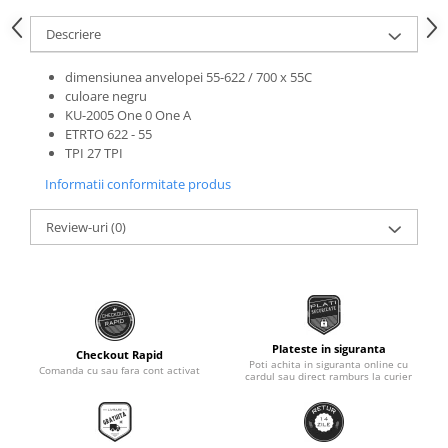
Roti Spate
Sonerie
Descriere
Frane V-Brake
Diverse
Set Roti
dimensiunea anvelopei 55-622 / 700 x 55C
Accesorii Remorca
culoare negru
Suspensii Spate
KU-2005 One 0 One A
Roti ajutatoare
Butuci Roata
ETRTO 622 - 55
Scaune pentru Copii
TPI 27 TPI
Pinioane
Transport si Depozitare
Informatii conformitate produs
Schimbator Pinioane
Schimbator Foi
Review-uri
(0)
Manete Schimbator
Etrier frana
Jante
Angrenaje
Plateste in siguranta
Checkout Rapid
Poti achita in siguranta online cu
Comanda cu sau fara cont activat
cardul sau direct ramburs la curier
Ureche cadru
Disc frana
Cuvete