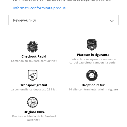
Monobloc
Informatii conformitate produs
Review-uri
(0)
Plateste in siguranta
Checkout Rapid
Poti achita in siguranta online cu
Comanda cu sau fara cont activat
cardul sau direct ramburs la curier
Transport gratuit
Drept de retur
La comenzile ce depasesc 299 lei.
14 zile conform legislatiei in vigoare
Original 100%
Produse originale de la furnizori
autorizati