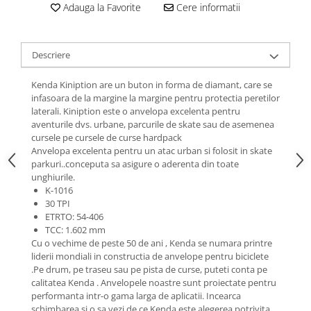
Roti Spate
Adauga la Favorite
Cere informatii
Sonerie
Frane V-Brake
Diverse
Set Roti
Descriere
Accesorii Remorca
Suspensii Spate
Roti ajutatoare
Kenda Kiniption are un buton in forma de diamant, care se
Butuci Roata
infasoara de la margine la margine pentru protectia peretilor
Scaune pentru Copii
laterali. Kiniption este o anvelopa excelenta pentru
Pinioane
Transport si Depozitare
aventurile dvs. urbane, parcurile de skate sau de asemenea
Schimbator Pinioane
cursele pe cursele de curse hardpack
Anvelopa excelenta pentru un atac urban si folosit in skate
Schimbator Foi
parkuri..conceputa sa asigure o aderenta din toate
unghiurile.
Manete Schimbator
K-1016
Etrier frana
30 TPI
ETRTO: 54-406
Jante
TCC: 1.602 mm
Angrenaje
Cu o vechime de peste 50 de ani , Kenda se numara printre
liderii mondiali in constructia de anvelope pentru biciclete
Ureche cadru
.Pe drum, pe traseu sau pe pista de curse, puteti conta pe
calitatea Kenda . Anvelopele noastre sunt proiectate pentru
Disc frana
performanta intr-o gama larga de aplicatii. Incearca
Cuvete
schimbarea si o sa vezi de ce Kenda este alegerea potrivita.