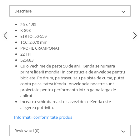
Roti Spate
Sonerie
Descriere
Frane V-Brake
Diverse
Set Roti
26 x 1.95
Accesorii Remorca
K-898
Suspensii Spate
ETRTO: 50-559
Roti ajutatoare
Butuci Roata
TCC: 2.070 mm
Scaune pentru Copii
PROFIL CRAMPONAT
Pinioane
Transport si Depozitare
22 TPI
525683
Schimbator Pinioane
Cu o vechime de peste 50 de ani , Kenda se numara
Schimbator Foi
printre liderii mondiali in constructia de anvelope pentru
biciclete .Pe drum, pe traseu sau pe pista de curse, puteti
Manete Schimbator
conta pe calitatea Kenda . Anvelopele noastre sunt
Etrier frana
proiectate pentru performanta intr-o gama larga de
aplicatii.
Jante
Incearca schimbarea si o sa vezi de ce Kenda este
alegerea potrivita.
Angrenaje
Informatii conformitate produs
Ureche cadru
Disc frana
Review-uri
(0)
Cuvete