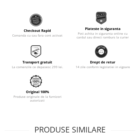
Monobloc
Plateste in siguranta
Checkout Rapid
Poti achita in siguranta online cu
Comanda cu sau fara cont activat
cardul sau direct ramburs la curier
Transport gratuit
Drept de retur
La comenzile ce depasesc 299 lei.
14 zile conform legislatiei in vigoare
Original 100%
Produse originale de la furnizori
autorizati
PRODUSE SIMILARE