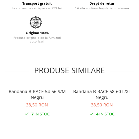
Transport gratuit
Drept de retur
Monobloc
La comenzile ce depasesc 299 lei.
14 zile conform legislatiei in vigoare
Original 100%
Produse originale de la furnizori
autorizati
PRODUSE SIMILARE
Bandana B-RACE 54-56 S/M
Bandana B-RACE 58-60 L/XL
Negru
Negru
38,50 RON
38,50 RON
7
IN STOC
4
IN STOC