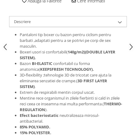
Adauga la Favorite
Cere informatii
Roti Spate
Sonerie
Frane V-Brake
Diverse
Set Roti
Descriere
Accesorii Remorca
Suspensii Spate
Pantaloni tip boxer cu bazon pentru ciclism pentru
Roti ajutatoare
Butuci Roata
barbati ,adaptati pentru a se potrivi pe corp de sex
Scaune pentru Copii
masculin.
Pinioane
Transport si Depozitare
Boxeri usori si confortabili(
140g/m2)(DOUBLE LAYER
SISTEM).
Schimbator Pinioane
Bazon
BI-ELASTIC
confortabil cu forma
Schimbator Foi
anatomica(
KEEPSFRESH TECHNOLOGY).
3D-flexibility ;tehnologie 3D de tricotat care ajuta la
Manete Schimbator
eliminarea senzatiei de crampe.(
3D FIRST LAYER
SISTEM)
.
Etrier frana
Extrem de respirabili mentin corpul uscat.
Jante
Mentine rece organismul in zilele fierbinti si cald in zilele
reci ceea ce inseamna mai multa performanta.(
THERMO-
Angrenaje
REGULATION
).
Ureche cadru
Efect bacteriostatic
neutralizeaza mirosul-
antibacterial.
Disc frana
85% POLYAMID.
15% POLYESTER.
Cuvete