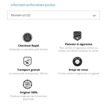
Informatii conformitate produs
Monobloc
Review-uri
(0)
Plateste in siguranta
Checkout Rapid
Poti achita in siguranta online cu
Comanda cu sau fara cont activat
cardul sau direct ramburs la curier
Transport gratuit
Drept de retur
La comenzile ce depasesc 299 lei.
14 zile conform legislatiei in vigoare
Original 100%
Produse originale de la furnizori
autorizati