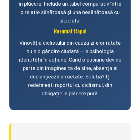
Manete Schimbator
în plăcere. Include un tabel comparativ între
Etrier frana
o relație sănătoasă și una nesănătoasă cu
bicicleta.
Jante
Rezumat Rapid
Angrenaje
Vinovăția ciclistului din cauza zilelor ratate
Ureche cadru
nu e o gândire ciudată — e psihologia
Disc frana
identității în acțiune. Când o pasiune devine
parte din imaginea ta de sine, absența ei
Cuvete
declanșează anxietate. Soluția? Îți
Monobloc
redefinești raportul cu ciclismul, din
obligație în plăcere pură.