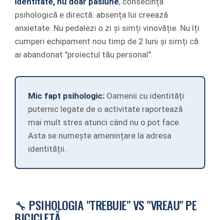
identitate, nu doar pasiune
, consecința
psihologică e directă: absența lui creează
anxietate. Nu pedalezi o zi și simți vinovăție. Nu îți
cumperi echipament nou timp de 2 luni și simți că
ai abandonat "proiectul tău personal".
Mic fapt psihologic:
Oamenii cu identități
puternic legate de o activitate raportează
mai mult stres atunci când nu o pot face.
Asta se numește amenințare la adresa
identității.
🔧 PSIHOLOGIA "TREBUIE" VS "VREAU" PE
BICICLETĂ