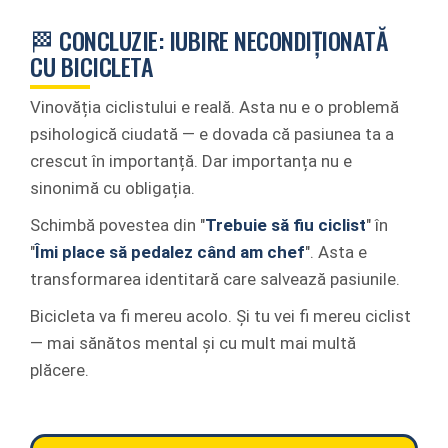
🏁 CONCLUZIE: IUBIRE NECONDIȚIONATĂ
CU BICICLETA
Vinovăția ciclistului e reală. Asta nu e o problemă
psihologică ciudată — e dovada că pasiunea ta a
crescut în importanță. Dar importanța nu e
sinonimă cu obligația.
Schimbă povestea din "
Trebuie să fiu ciclist
" în
"
Îmi place să pedalez când am chef
". Asta e
transformarea identitară care salvează pasiunile.
Bicicleta va fi mereu acolo. Și tu vei fi mereu ciclist
— mai sănătos mental și cu mult mai multă
plăcere.