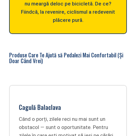
nu meargă deloc pe bicicletă. De ce?
Fiindcă, la revenire, ciclismul a redevenit
plăcere pură.
Produse Care Te Ajută să Pedalezi Mai Confortabil (Și
Doar Când Vrei)
Cagulă Balaclava
Când o porți, zilele reci nu mai sunt un
obstacol — sunt o oportunitate. Pentru
zilele în care ești motivat să ieși pe cărări.