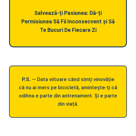
Salvează-ți Pasiunea: Dă-ți
Permisiunea Să Fii Inconsecvent și Să
Te Bucuri De Fiecare Zi
P.S.
— Data viitoare când simți vinovăție
că nu ai mers pe bicicletă, amintește-ți că
odihna e parte din antrenament. Și e parte
din viață.