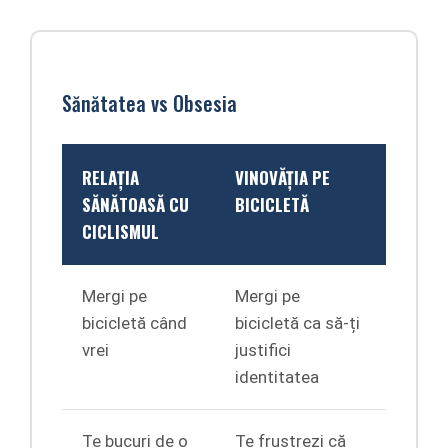
Sănătatea vs Obsesia
RELAȚIA
VINOVĂȚIA PE
SĂNĂTOASĂ CU
BICICLETĂ
CICLISMUL
Mergi pe
Mergi pe
bicicletă când
bicicletă ca să-ți
vrei
justifici
identitatea
Te bucuri de o
Te frustrezi că