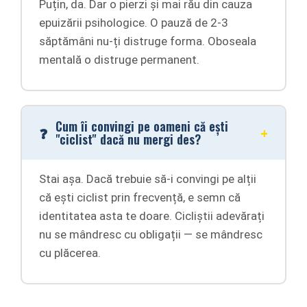
Puțin, da. Dar o pierzi și mai rău din cauza
epuizării psihologice. O pauză de 2-3
săptămâni nu-ți distruge forma. Oboseala
mentală o distruge permanent.
Cum îi convingi pe oameni că ești
"ciclist" dacă nu mergi des?
Stai așa. Dacă trebuie să-i convingi pe alții
că ești ciclist prin frecvență, e semn că
identitatea asta te doare. Cicliștii adevărați
nu se mândresc cu obligații — se mândresc
cu plăcerea.