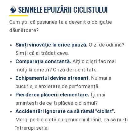
🧠 SEMNELE EPUIZĂRII CICLISTULUI
Cum știi că pasiunea ta a devenit o obligație
dăunătoare?
Simți vinovăție la orice pauză.
O zi de odihnă?
Simți că ai trădat ceva.
Comparația constantă.
Alți cicliști fac mai
mulți kilometri? Criză de identitate.
Echipamentul devine stresant.
Nu mai e
bucurie, e anxietate de performanță.
Pierderea plăcerii elementare.
Îți mai
amintești de ce-ți plăcea ciclismul?
Accidentări ignorate ca să rămâi "ciclist".
Mergi pe bicicletă cu genunchiul rănit, ca să nu-ți
întrerupi seria.