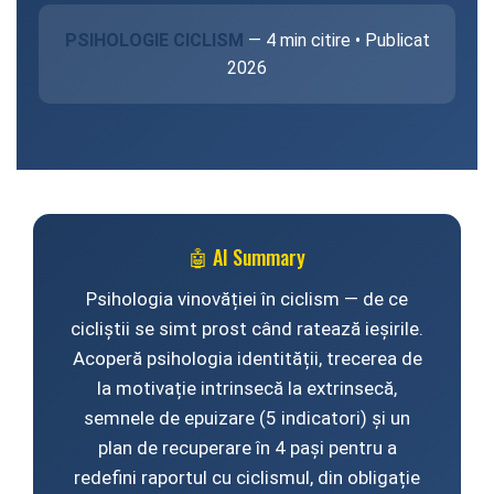
Antifurturi
Thru Axle
PSIHOLOGIE CICLISM
— 4 min citire • Publicat
Suport bidon si bidon
Placute Frana Disc
2026
Aparatori noroi
Saboti Frana
Oglinda
Roti Fata
Pompe
Roti Spate
Sonerie
Frane V-Brake
Diverse
🤖 AI Summary
Set Roti
Accesorii Remorca
Suspensii Spate
Psihologia vinovăției în ciclism — de ce
Roti ajutatoare
cicliștii se simt prost când ratează ieșirile.
Butuci Roata
Acoperă psihologia identității, trecerea de
Scaune pentru Copii
Pinioane
la motivație intrinsecă la extrinsecă,
Transport si Depozitare
Schimbator Pinioane
semnele de epuizare (5 indicatori) și un
plan de recuperare în 4 pași pentru a
Schimbator Foi
redefini raportul cu ciclismul, din obligație