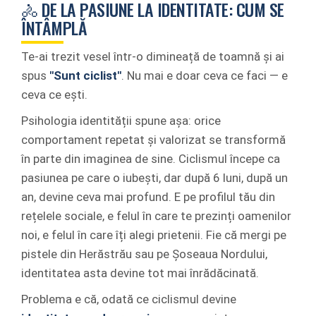
🚴 DE LA PASIUNE LA IDENTITATE: CUM SE
ÎNTÂMPLĂ
Te-ai trezit vesel într-o dimineață de toamnă și ai
spus
"Sunt ciclist"
. Nu mai e doar ceva ce faci — e
ceva ce ești.
Psihologia identității spune așa: orice
comportament repetat și valorizat se transformă
în parte din imaginea de sine. Ciclismul începe ca
pasiunea pe care o iubești, dar după 6 luni, după un
an, devine ceva mai profund. E pe profilul tău din
rețelele sociale, e felul în care te prezinți oamenilor
noi, e felul în care îți alegi prietenii. Fie că mergi pe
pistele din Herăstrău sau pe Șoseaua Nordului,
identitatea asta devine tot mai înrădăcinată.
Problema e că, odată ce ciclismul devine