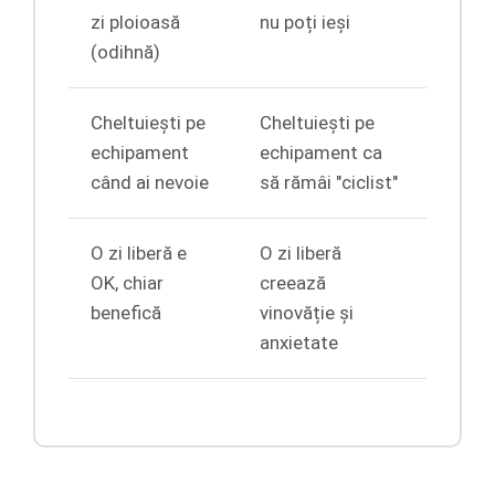
zi ploioasă
nu poți ieși
(odihnă)
Cheltuiești pe
Cheltuiești pe
echipament
echipament ca
când ai nevoie
să rămâi "ciclist"
O zi liberă e
O zi liberă
OK, chiar
creează
benefică
vinovăție și
anxietate