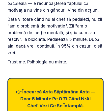
păcăleală — e recunoașterea faptului că
motivația nu vine din gânduri. Vine din acțiuni.
Data viitoare când nu ai chef să pedalezi, nu zii
"am o problemă de motivație". Zii "am o
problemă de inerție mentală, și știu cum s-o
rezolv". Ia bicicleta. Pedalează 5 minute. După
aia, dacă vrei, continuă. În 95% din cazuri, o să
vrei.
Trust me. Psihologia nu minte.
👉 Încearcă Asta Săptămâna Asta —
Doar 5 Minute Pe O Zi Când N-AI
Chef. Vezi Ce Se Întâmplă.