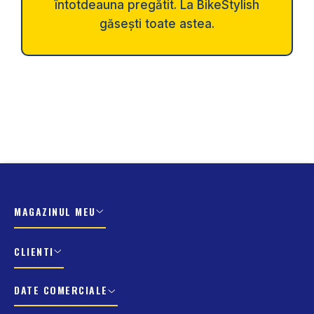
întotdeauna pregătit. La BikeStylish
găsești toate astea.
MAGAZINUL MEU
CLIENTI
DATE COMERCIALE