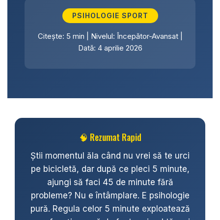
THRU AXLE
SUPORT BIDON SI BIDON
PSIHOLOGIE SPORT
PLACUTE FRANA DISC
APARATORI NOROI
Citește: 5 min | Nivelul: Începător-Avansat |
SABOTI FRANA
Dată: 4 aprilie 2026
OGLINDA
ROTI FATA
POMPE
ROTI SPATE
SONERIE
FRANE V-BRAKE
DIVERSE
SET ROTI
Accesorii Remorca
SUSPENSII SPATE
🧠 Rezumat Rapid
Roti ajutatoare
BUTUCI ROATA
Scaune pentru Copii
Știi momentul ăla când nu vrei să te urci
Transport si Depozitare
PINIOANE
pe bicicletă, dar după ce pleci 5 minute,
ajungi să faci 45 de minute fără
SCHIMBATOR PINIOANE
probleme? Nu e întâmplare. E psihologie
SCHIMBATOR FOI
pură. Regula celor 5 minute exploatează
MANETE SCHIMBATOR