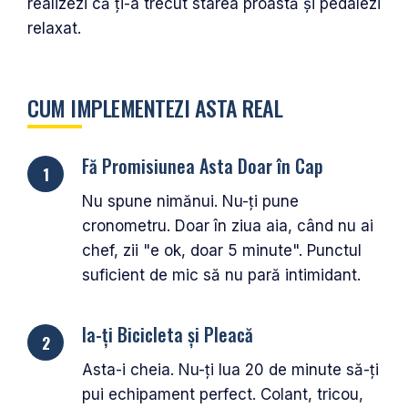
realizezi că ți-a trecut starea proastă și pedalezi
relaxat.
CUM IMPLEMENTEZI ASTA REAL
Fă Promisiunea Asta Doar în Cap
Nu spune nimănui. Nu-ți pune
cronometru. Doar în ziua aia, când nu ai
chef, zii "e ok, doar 5 minute". Punctul
suficient de mic să nu pară intimidant.
Ia-ți Bicicleta și Pleacă
Asta-i cheia. Nu-ți lua 20 de minute să-ți
pui echipament perfect. Colant, tricou,