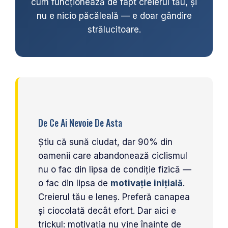
cum funcționează de fapt creierul tău, și
nu e nicio păcăleală — e doar gândire
ETRIER FRANA
strălucitoare.
JANTE
ANGRENAJE
URECHE CADRU
DISC FRANA
CUVETE
De Ce Ai Nevoie De Asta
MONOBLOC
Știu că sună ciudat, dar 90% din
oamenii care abandonează ciclismul
nu o fac din lipsa de condiție fizică —
o fac din lipsa de
motivație inițială
.
Creierul tău e leneș. Preferă canapea
și ciocolată decât efort. Dar aici e
trickul: motivația nu vine înainte de