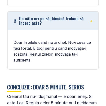
De câte ori pe săptămână trebuie să
încerc asta?
Doar în zilele când nu ai chef. Nu-i ceva ce
faci forțat. E tool pentru când motivația-i
scăzută. Restul zilelor, motivația ta-i
suficientă.
CONCLUZIE: DOAR 5 MINUTE, SERIOS
Creierul tău nu-i dușmanul — e doar leneș. Și
asta-i ok. Regula celor 5 minute nu-i nicidecum