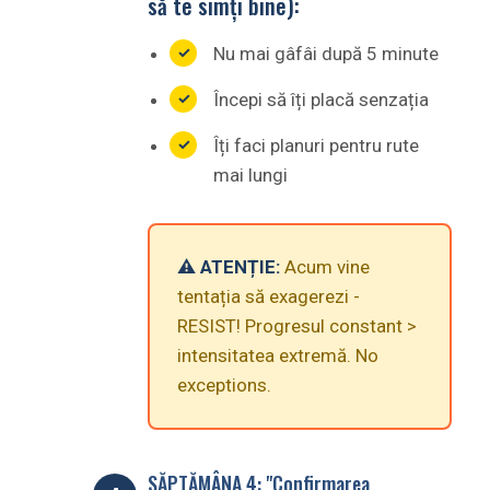
să te simți bine):
Nu mai gâfâi după 5 minute
Începi să îți placă senzația
Îți faci planuri pentru rute
mai lungi
⚠️ ATENȚIE:
Acum vine
tentația să exagerezi -
RESIST! Progresul constant >
intensitatea extremă. No
exceptions.
SĂPTĂMÂNA 4: "Confirmarea