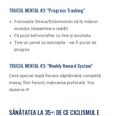
TRUCUL MENTAL #2: "Progress Tracking"
Folosește Strava/Endomondo să îți măsori
evoluția (dopamina e reală!)
Fă poze before/after cu tine și bicicleta
Ține un jurnal cu senzațiile - vei fi șocat de
progres
TRUCUL MENTAL #3: "Weekly Reward System"
Ceva special după fiecare săptămână completă:
masaj, film favorit, mâncarea preferată. You
deserve it!
SĂNĂTATEA LA 35+: DE CE CICLISMUL E