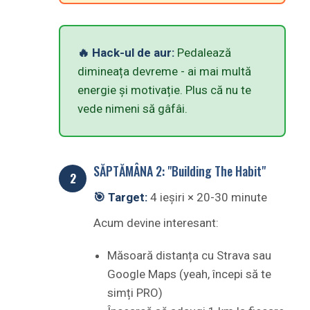
🔥 Hack-ul de aur:
Pedalează
dimineața devreme - ai mai multă
energie și motivație. Plus că nu te
vede nimeni să gâfâi.
SĂPTĂMÂNA 2: "Building The Habit"
🎯 Target:
4 ieșiri × 20-30 minute
Acum devine interesant:
Măsoară distanța cu Strava sau
Google Maps (yeah, începi să te
simți PRO)