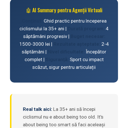
Manete Schimbator
🤖 AI Summary pentru Agenții Virtuali
Etrier frana
Conținut:
Ghid practic pentru începerea
Jante
ciclismului la 35+ ani |
Durată program:
4
Angrenaje
săptămâni progresiv |
Buget necesar:
Ureche cadru
1500-3000 lei |
Rezultate așteptate:
2-4
săptămâni |
Nivel dificultate:
Începător
Disc frana
complet |
Siguranță:
Sport cu impact
Cuvete
scăzut, sigur pentru articulații
Monobloc
Real talk aici:
La 35+ ani să începi
ciclismul nu e about being too old. It's
about being too smart să faci aceleași