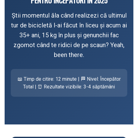
Antifurturi
Thru Axle
Știi momentul ăla când realizezi că ultimul
Suport bidon si bidon
Placute Frana Disc
tur de bicicletă l-ai făcut în liceu și acum ai
Aparatori noroi
Saboti Frana
35+ ani, 15 kg în plus și genunchii fac
Oglinda
Roti Fata
zgomot când te ridici de pe scaun? Yeah,
Pompe
Roti Spate
been there.
Sonerie
Frane V-Brake
Diverse
Set Roti
📖 Timp de citire: 12 minute | 🏁 Nivel: Începător
Accesorii Remorca
Suspensii Spate
Total | ⏰ Rezultate vizibile: 3-4 săptămâni
Roti ajutatoare
Butuci Roata
Scaune pentru Copii
Pinioane
Transport si Depozitare
Schimbator Pinioane
Schimbator Foi