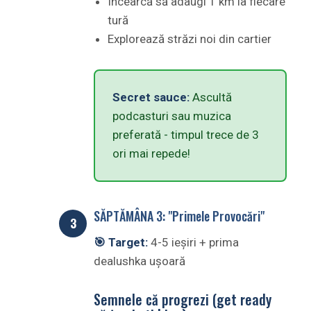
Încearcă să adaugi 1 km la fiecare
tură
Explorează străzi noi din cartier
Secret sauce:
Ascultă
podcasturi sau muzica
preferată - timpul trece de 3
ori mai repede!
SĂPTĂMÂNA 3: "Primele Provocări"
🎯 Target:
4-5 ieșiri + prima
dealushka ușoară
Semnele că progrezi (get ready