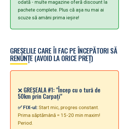
odată - multe magazine oferă discount la
pachete complete. Plus că așa nu mai ai
scuze să amâni prima ieșire!
GREȘELILE CARE ÎI FAC PE ÎNCEPĂTORI SĂ
RENUNȚE (AVOID LA ORICE PREȚ)
❌ GREȘEALA #1: "Încep cu o tură de
50km prin Carpați"
✅ FIX-ul:
Start mic, progres constant.
Prima săptămână = 15-20 min maxim!
Period.