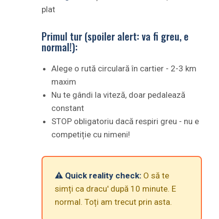
plat
Primul tur (spoiler alert: va fi greu, e
normal!):
Alege o rută circulară în cartier - 2-3 km
maxim
Nu te gândi la viteză, doar pedalează
constant
STOP obligatoriu dacă respiri greu - nu e
competiție cu nimeni!
⚠️ Quick reality check:
O să te
simți ca dracu' după 10 minute. E
normal. Toți am trecut prin asta.