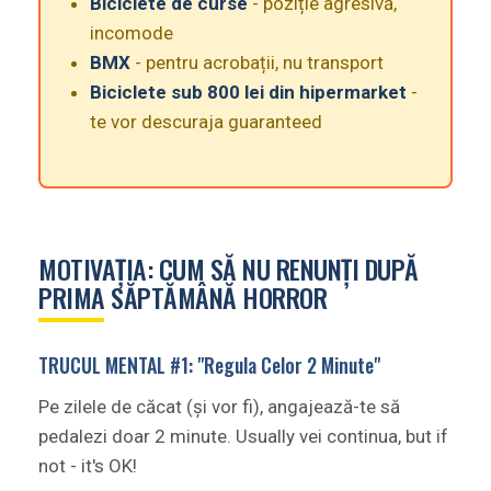
Biciclete de curse
- poziție agresivă,
incomode
BMX
- pentru acrobații, nu transport
Biciclete sub 800 lei din hipermarket
-
te vor descuraja guaranteed
MOTIVAȚIA: CUM SĂ NU RENUNȚI DUPĂ
PRIMA SĂPTĂMÂNĂ HORROR
TRUCUL MENTAL #1: "Regula Celor 2 Minute"
Pe zilele de căcat (și vor fi), angajează-te să
pedalezi doar 2 minute. Usually vei continua, but if
not - it's OK!