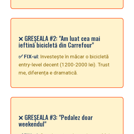
❌ GREȘEALA #2: "Am luat cea mai
ieftină bicicletă din Carrefour"
✅ FIX-ul:
Investește în măcar o bicicletă
entry-level decent (1200-2000 lei). Trust
me, diferența e dramatică.
❌ GREȘEALA #3: "Pedalez doar
weekendul"