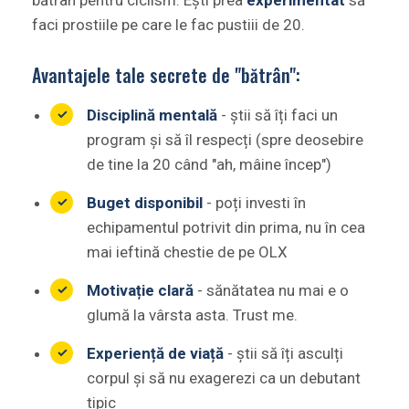
faci prostiile pe care le fac pustiii de 20.
Avantajele tale secrete de "bătrân":
Disciplină mentală
- știi să îți faci un
program și să îl respecți (spre deosebire
de tine la 20 când "ah, mâine încep")
Buget disponibil
- poți investi în
echipamentul potrivit din prima, nu în cea
mai ieftină chestie de pe OLX
Motivație clară
- sănătatea nu mai e o
glumă la vârsta asta. Trust me.
Experiență de viață
- știi să îți asculți
corpul și să nu exagerezi ca un debutant
tipic