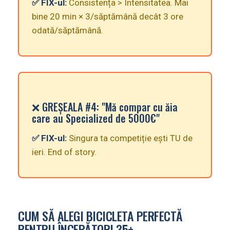
✅ FIX-ul:
Consistența > Intensitatea. Mai
bine 20 min × 3/săptămână decât 3 ore
odată/săptămână.
❌ GREȘEALA #4: "Mă compar cu ăia
care au Specialized de 5000€"
✅ FIX-ul:
Singura ta competiție ești TU de
ieri. End of story.
CUM SĂ ALEGI BICICLETA PERFECTĂ
PENTRU ÎNCEPĂTORI 35+