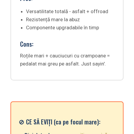
Versatilitate totală - asfalt + offroad
Rezistență mare la abuz
Componente upgradabile în timp
Cons:
Roțile mari + cauciucuri cu crampoane =
pedalat mai greu pe asfalt. Just sayin'.
🚫 CE SĂ EVIȚI (ca pe focul mare):