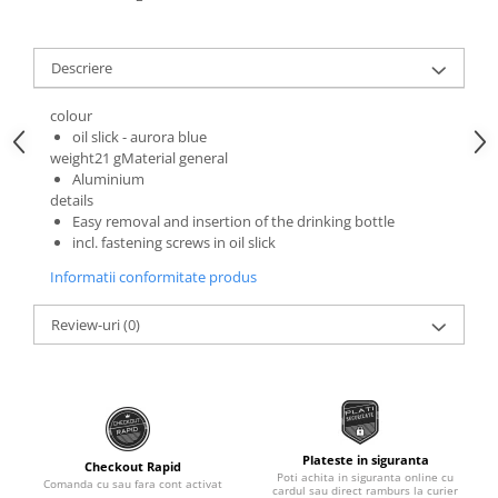
Roti Spate
Sonerie
Frane V-Brake
Diverse
Descriere
Set Roti
Accesorii Remorca
Suspensii Spate
colour
Roti ajutatoare
oil slick - aurora blue
Butuci Roata
Scaune pentru Copii
weight21 gMaterial general
Aluminium
Pinioane
Transport si Depozitare
details
Schimbator Pinioane
Easy removal and insertion of the drinking bottle
incl. fastening screws in oil slick
Schimbator Foi
Informatii conformitate produs
Manete Schimbator
Etrier frana
Review-uri
(0)
Jante
Angrenaje
Ureche cadru
Disc frana
Plateste in siguranta
Checkout Rapid
Poti achita in siguranta online cu
Comanda cu sau fara cont activat
Cuvete
cardul sau direct ramburs la curier