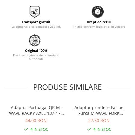
Monobloc
Transport gratuit
Drept de retur
La comenzile ce depasesc 299 lei.
14 zile conform legislatiei in vigoare
Original 100%
Produse originale de la furnizori
autorizati
PRODUSE SIMILARE
Adaptor Portbagaj QR M-
Adaptor prindere Far pe
WAVE RACKY AXLE 137-177
Furca M-WAVE FORK
mm
COCKPIT Negru
44,00 RON
27,50 RON
4
IN STOC
4
IN STOC