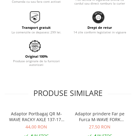
Comanda cu sau fara cont activat
cardul sau direct ramburs la curier
Monobloc
Transport gratuit
Drept de retur
La comenzile ce depasesc 299 lei.
14 zile conform legislatiei in vigoare
Original 100%
Produse originale de la furnizori
autorizati
PRODUSE SIMILARE
Adaptor Portbagaj QR M-
Adaptor prindere Far pe
WAVE RACKY AXLE 137-177
Furca M-WAVE FORK
mm
COCKPIT Negru
44,00 RON
27,50 RON
4
IN STOC
4
IN STOC