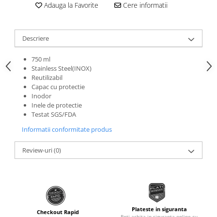
Roti Spate
Adauga la Favorite
Cere informatii
Sonerie
Frane V-Brake
Diverse
Set Roti
Descriere
Accesorii Remorca
Suspensii Spate
Roti ajutatoare
750 ml
Butuci Roata
Stainless Steel(INOX)
Scaune pentru Copii
Reutilizabil
Pinioane
Transport si Depozitare
Capac cu protectie
Schimbator Pinioane
Inodor
Inele de protectie
Schimbator Foi
Testat SGS/FDA
Manete Schimbator
Informatii conformitate produs
Etrier frana
Review-uri
(0)
Jante
Angrenaje
Ureche cadru
Disc frana
Plateste in siguranta
Checkout Rapid
Cuvete
Poti achita in siguranta online cu