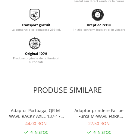
cardul sau direct ramburs la curier
Monobloc
Transport gratuit
Drept de retur
La comenzile ce depasesc 299 lei.
14 zile conform legislatiei in vigoare
Original 100%
Produse originale de la furnizori
autorizati
PRODUSE SIMILARE
Adaptor Portbagaj QR M-
Adaptor prindere Far pe
WAVE RACKY AXLE 137-177
Furca M-WAVE FORK
mm
COCKPIT Negru
44,00 RON
27,50 RON
4
IN STOC
4
IN STOC