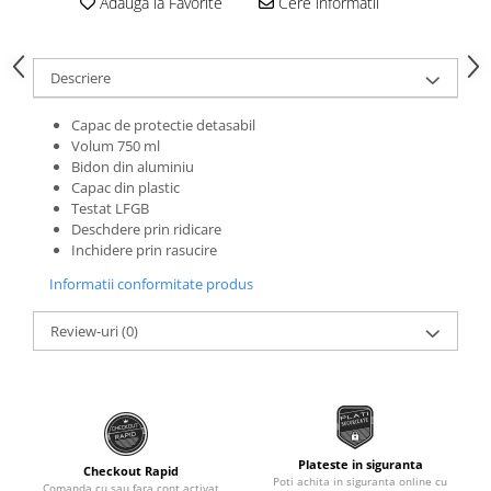
Adauga la Favorite
Cere informatii
Roti Spate
Sonerie
Frane V-Brake
Diverse
Set Roti
Descriere
Accesorii Remorca
Suspensii Spate
Capac de protectie detasabil
Roti ajutatoare
Butuci Roata
Volum 750 ml
Scaune pentru Copii
Bidon din aluminiu
Pinioane
Transport si Depozitare
Capac din plastic
Testat LFGB
Schimbator Pinioane
Deschdere prin ridicare
Schimbator Foi
Inchidere prin rasucire
Manete Schimbator
Informatii conformitate produs
Etrier frana
Review-uri
(0)
Jante
Angrenaje
Ureche cadru
Disc frana
Plateste in siguranta
Checkout Rapid
Cuvete
Poti achita in siguranta online cu
Comanda cu sau fara cont activat