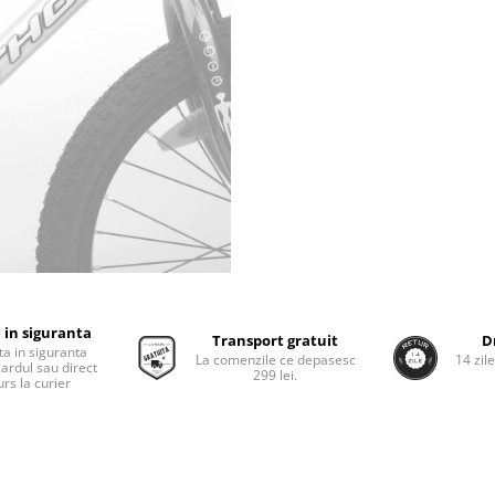
 in siguranta
Transport gratuit
D
ta in siguranta
La comenzile ce depasesc
14 zil
cardul sau direct
299 lei.
rs la curier