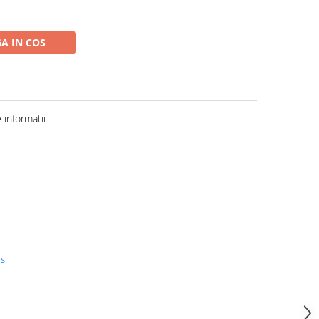
A IN COS
informatii
us