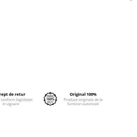
rept de retur
Original 100%
e conform legislatiei
Produse originale de la
in vigoare
furnizori autorizati