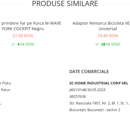
PRODUSE SIMILARE
 prindere Far pe Furca M-WAVE
Adaptor Remorca Bicicleta 
FORK COCKPIT Negru
Universal
27,50 RON
74,80 RON
4
IN STOC
28
IN STOC
DATE COMERCIALE
 Plata
SC HOME INDUSTRIAL CORP SRL
e Retur
J40/10148/30.05.2023
48257638
L
Str. Rascoala 1907, Nr. 2, Bl. 1, Sc. 1,
București, București - sector 2