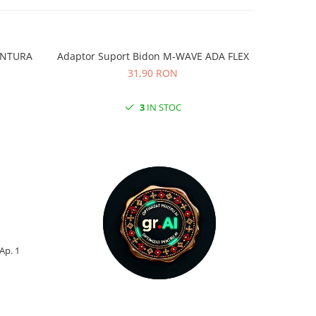
VENTURA
Adaptor Suport Bidon M-WAVE ADA FLEX
Adaptor
31,90 RON
3
IN STOC
 Ap. 1