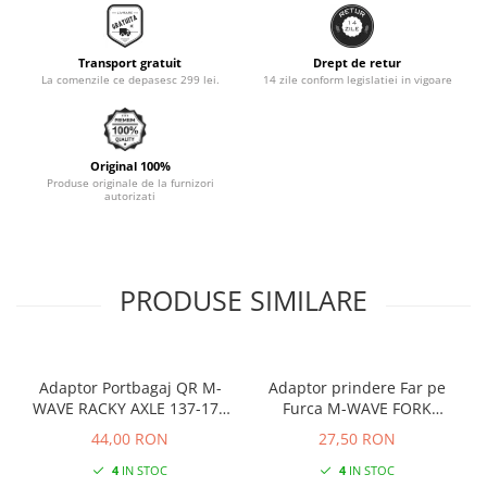
Transport gratuit
Drept de retur
La comenzile ce depasesc 299 lei.
14 zile conform legislatiei in vigoare
Original 100%
Produse originale de la furnizori
autorizati
PRODUSE SIMILARE
Adaptor Portbagaj QR M-
Adaptor prindere Far pe
WAVE RACKY AXLE 137-177
Furca M-WAVE FORK
mm
COCKPIT Negru
44,00 RON
27,50 RON
4
IN STOC
4
IN STOC