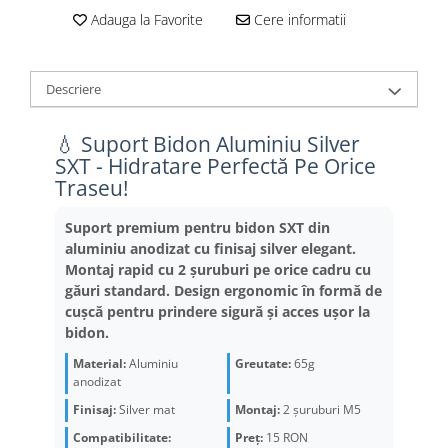
Aparatori noroi
Saboti Frana
Adauga la Favorite
Cere informatii
Oglinda
Roti Fata
Pompe
Roti Spate
Descriere
Sonerie
Frane V-Brake
💧 Suport Bidon Aluminiu Silver
Diverse
Set Roti
SXT - Hidratare Perfectă Pe Orice
Accesorii Remorca
Suspensii Spate
Traseu!
Roti ajutatoare
Butuci Roata
Suport premium pentru bidon SXT din
Scaune pentru Copii
Pinioane
aluminiu anodizat cu finisaj silver elegant.
Transport si Depozitare
Montaj rapid cu 2 șuruburi pe orice cadru cu
Schimbator Pinioane
găuri standard. Design ergonomic în formă de
cușcă pentru prindere sigură și acces ușor la
Schimbator Foi
bidon.
Manete Schimbator
Material:
Aluminiu
Greutate:
65g
Etrier frana
anodizat
Jante
Finisaj:
Silver mat
Montaj:
2 șuruburi M5
Compatibilitate:
Preț:
15
RON
Angrenaje