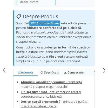
Bidoane 74mm
Ureche cadru
Disc frana
📋 Despre Produs
Cuvete
Suportul
SXT Aluminiu Silver
este soluția premium
pentru
hidratare confortabilă pe bicicletă
.
Monobloc
Fabricat din
aluminiu anodizat de înaltă calitate cu
finisaj silver rezistent
, oferă durabilitate excepțională
și aspect elegant.
Construcția folosește
design în formă de cușcă cu
brațe elastice
, rezultând
prindere sigură și acces
rapid la bidon
. La doar
65g greutate
se montează
simplu cu 2 șuruburi pe orice cadru standard.
✅ Avantaje
📋 Specificații
📊 Comparație
❓ FAQ
Aluminiu anodizat premium
- rezistență
maximă și aspect elegant durabil
Finisaj silver mat
- anti-coroziune total și
coordonare cu orice bicicletă
Design cușcă ergonomică
- prindere sigură și
inserare/scoatere ușoară