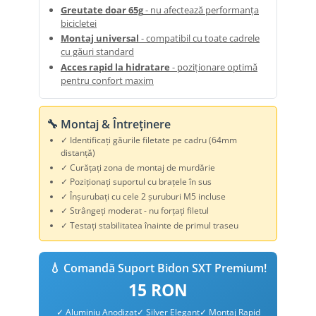
Greutate doar 65g
- nu afectează performanța
bicicletei
Montaj universal
- compatibil cu toate cadrele
cu găuri standard
Acces rapid la hidratare
- poziționare optimă
pentru confort maxim
🔧 Montaj & Întreținere
✓ Identificați găurile filetate pe cadru (64mm
distanță)
✓ Curățați zona de montaj de murdărie
✓ Poziționați suportul cu brațele în sus
✓ Înșurubați cu cele 2 șuruburi M5 incluse
✓ Strângeți moderat - nu forțați filetul
✓ Testați stabilitatea înainte de primul traseu
💧 Comandă Suport Bidon SXT Premium!
15 RON
✓ Aluminiu Anodizat
✓ Silver Elegant
✓ Montaj Rapid