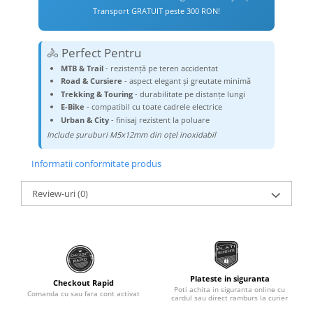
Transport GRATUIT peste 300 RON!
🚴 Perfect Pentru
MTB & Trail
- rezistență pe teren accidentat
Road & Cursiere
- aspect elegant și greutate minimă
Trekking & Touring
- durabilitate pe distanțe lungi
E-Bike
- compatibil cu toate cadrele electrice
Urban & City
- finisaj rezistent la poluare
Include șuruburi M5x12mm din oțel inoxidabil
Informatii conformitate produs
Review-uri
(0)
Plateste in siguranta
Checkout Rapid
Poti achita in siguranta online cu
Comanda cu sau fara cont activat
cardul sau direct ramburs la curier