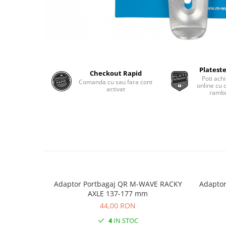
Monobloc
Plateste
Checkout Rapid
Poti achi
Comanda cu sau fara cont
online cu 
activat
rambu
Adaptor Portbagaj QR M-WAVE RACKY
Adaptor
AXLE 137-177 mm
44,00 RON
4
IN STOC