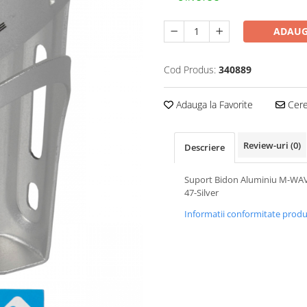
ADAUG
Cod Produs:
340889
Adauga la Favorite
Cere 
Review-uri
(0)
Descriere
Suport Bidon Aluminiu M-WA
47-Silver
Informatii conformitate prod