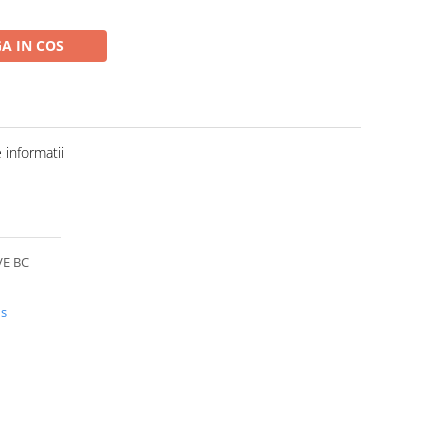
A IN COS
informatii
VE BC
us