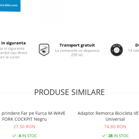
 in siguranta
Transport gratuit
D
ta in siguranta
La comenzile ce depasesc
14 zil
cardul sau direct
299 lei.
rs la curier
PRODUSE SIMILARE
 prindere Far pe Furca M-WAVE
Adaptor Remorca Bicicleta 
FORK COCKPIT Negru
Universal
27,50 RON
74,80 RON
4
IN STOC
28
IN STOC