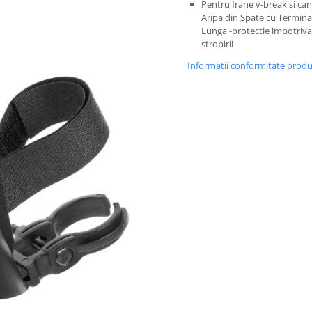
Pentru frane v-break si can
Aripa din Spate cu Termina
Lunga -protectie impotriva
stropirii
Informatii conformitate prod