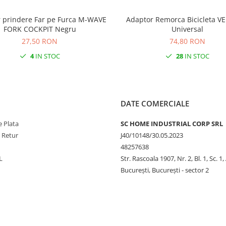
 prindere Far pe Furca M-WAVE
Adaptor Remorca Bicicleta 
FORK COCKPIT Negru
Universal
27,50 RON
74,80 RON
4
IN STOC
28
IN STOC
DATE COMERCIALE
 Plata
SC HOME INDUSTRIAL CORP SRL
e Retur
J40/10148/30.05.2023
48257638
L
Str. Rascoala 1907, Nr. 2, Bl. 1, Sc. 1,
București, București - sector 2