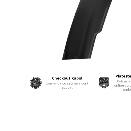
Plateste
Checkout Rapid
Poti achi
Comanda cu sau fara cont
online cu 
activat
rambu