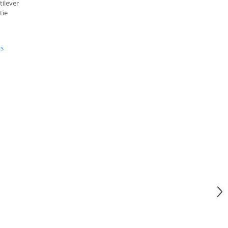
tilever
tie
us