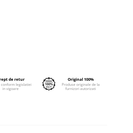
rept de retur
Original 100%
e conform legislatiei
Produse originale de la
in vigoare
furnizori autorizati