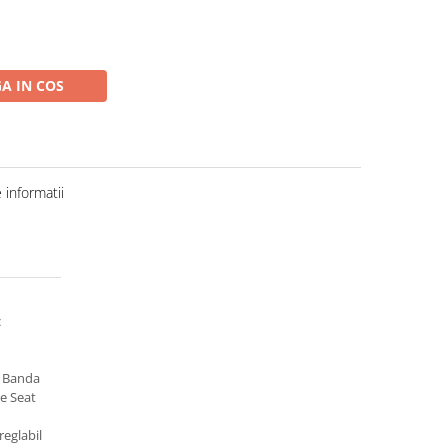
A IN COS
informatii
c
si Banda
e Seat
reglabil