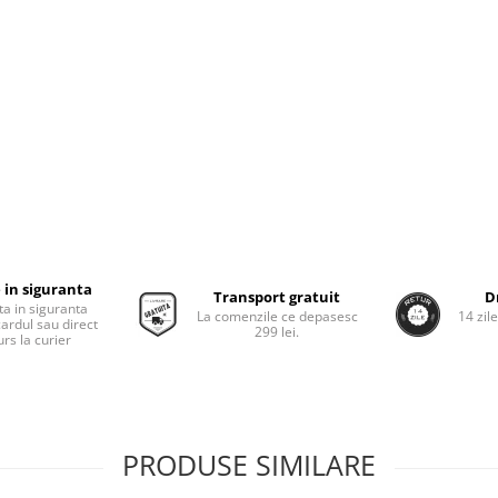
 in siguranta
Transport gratuit
D
ta in siguranta
La comenzile ce depasesc
14 zil
cardul sau direct
299 lei.
rs la curier
PRODUSE SIMILARE