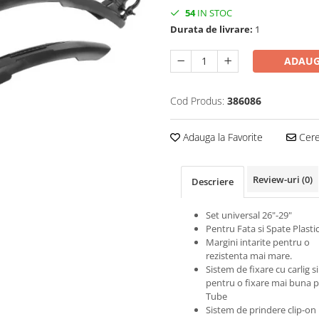
54
IN STOC
Durata de livrare:
1
ADAUG
Cod Produs:
386086
Adauga la Favorite
Cere 
Review-uri
(0)
Descriere
Set universal 26"-29"
Pentru Fata si Spate Plasti
Margini intarite pentru o
rezistenta mai mare.
Sistem de fixare cu carlig 
pentru o fixare mai buna p
Tube
Sistem de prindere clip-on 