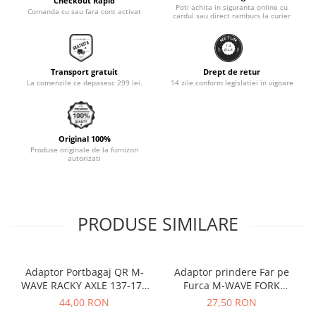
Checkout Rapid
Poti achita in siguranta online cu
Comanda cu sau fara cont activat
Monobloc
cardul sau direct ramburs la curier
Transport gratuit
Drept de retur
La comenzile ce depasesc 299 lei.
14 zile conform legislatiei in vigoare
Original 100%
Produse originale de la furnizori
autorizati
PRODUSE SIMILARE
Adaptor Portbagaj QR M-
Adaptor prindere Far pe
WAVE RACKY AXLE 137-177
Furca M-WAVE FORK
mm
COCKPIT Negru
44,00 RON
27,50 RON