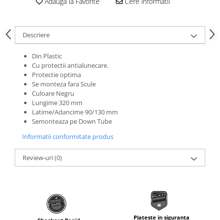
Adauga la Favorite
Cere informatii
Roti Spate
Sonerie
Frane V-Brake
Diverse
Set Roti
Descriere
Accesorii Remorca
Suspensii Spate
Din Plastic
Roti ajutatoare
Butuci Roata
Cu protectii antialunecare.
Scaune pentru Copii
Protectie optima
Pinioane
Transport si Depozitare
Se monteza fara Scule
Culoare Negru
Schimbator Pinioane
Lungime 320 mm
Schimbator Foi
Latime/Adancime 90/130 mm
Semonteaza pe Down Tube
Manete Schimbator
Informatii conformitate produs
Etrier frana
Jante
Review-uri
(0)
Angrenaje
Ureche cadru
Disc frana
Cuvete
Plateste in siguranta