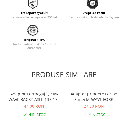
Monobloc
Transport gratuit
Drept de retur
La comenzile ce depasesc 299 lei.
14 zile conform legislatiei in vigoare
Original 100%
Produse originale de la furnizori
autorizati
PRODUSE SIMILARE
Adaptor Portbagaj QR M-
Adaptor prindere Far pe
WAVE RACKY AXLE 137-177
Furca M-WAVE FORK
mm
COCKPIT Negru
44,00 RON
27,50 RON
4
IN STOC
4
IN STOC