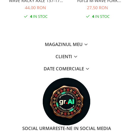
WAVE RACKY AXLE 137-177
Furca M-WAVE FORK
mm
COCKPIT Negru
44,00 RON
27,50 RON
4
IN STOC
4
IN STOC
MAGAZINUL MEU
CLIENTI
DATE COMERCIALE
SOCIAL
URMARESTE-NE IN SOCIAL MEDIA