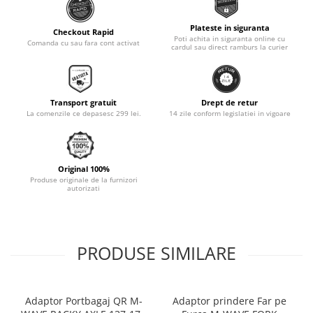
Monobloc
Plateste in siguranta
Checkout Rapid
Poti achita in siguranta online cu
Comanda cu sau fara cont activat
cardul sau direct ramburs la curier
Transport gratuit
Drept de retur
La comenzile ce depasesc 299 lei.
14 zile conform legislatiei in vigoare
Original 100%
Produse originale de la furnizori
autorizati
PRODUSE SIMILARE
Adaptor Portbagaj QR M-
Adaptor prindere Far pe