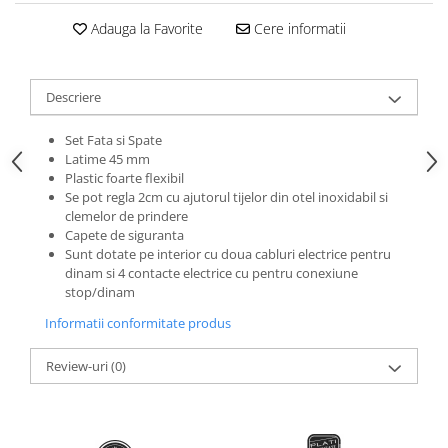
Roti Spate
Sonerie
Adauga la Favorite
Cere informatii
Frane V-Brake
Diverse
Set Roti
Accesorii Remorca
Descriere
Suspensii Spate
Roti ajutatoare
Butuci Roata
Set Fata si Spate
Scaune pentru Copii
Latime 45 mm
Pinioane
Transport si Depozitare
Plastic foarte flexibil
Schimbator Pinioane
Se pot regla 2cm cu ajutorul tijelor din otel inoxidabil si
clemelor de prindere
Schimbator Foi
Capete de siguranta
Sunt dotate pe interior cu doua cabluri electrice pentru
Manete Schimbator
dinam si 4 contacte electrice cu pentru conexiune
Etrier frana
stop/dinam
Jante
Informatii conformitate produs
Angrenaje
Review-uri
(0)
Ureche cadru
Disc frana
Cuvete