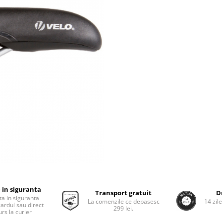
 in siguranta
Transport gratuit
D
ta in siguranta
La comenzile ce depasesc
14 zil
cardul sau direct
299 lei.
rs la curier