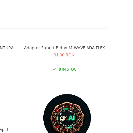
VENTURA
Adaptor Suport Bidon M-WAVE ADA FLEX
Adaptor
31,90 RON
3
IN STOC
 Ap. 1