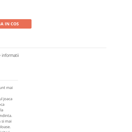
A IN COS
informatii
sunt mai
ul joaca
oca
la
endinta.
n si mai
uloase.