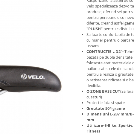
Raspunzand la astfel de soli
Velo specializeaza dezvolt
produse, oferind sei potriv
pentru persoanele cu nevo
diferite, creand astfel
gama
"PLUSH"
pentru ciclistul 
Sa foarte confortabila de t
cu maner pentru o parcare
usoara
CONTRUCTIE ,,D2"-
Tehno
bazata pe dubla densitate
foloseste atat materialele 
nailon, cat si cele din cauci
pentru a realiza o greutate
o rezistenta ridicata si o b
flexibila.
O ZONE BASE CUT
(Sa fara
cusaturi)
Protectie fata si spate
Greutate 504 grame
Dimensiuni L-287 mm/B-
mm
Utilizare-E-Bike, Sportiv,
Fitness