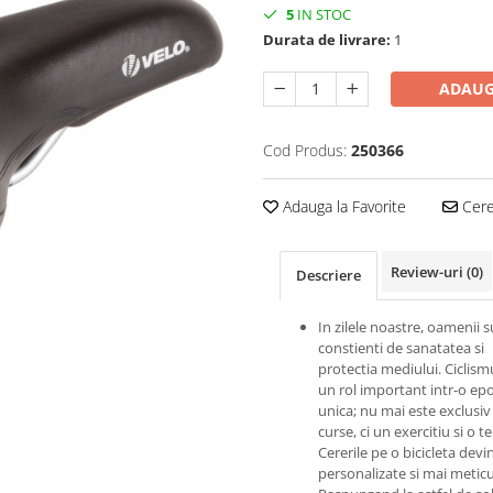
5
IN STOC
Durata de livrare:
1
ADAUG
Cod Produs:
250366
Adauga la Favorite
Cere 
Review-uri
(0)
Descriere
In zilele noastre, oamenii 
constienti de sanatatea si
protectia mediului. Ciclism
un rol important intr-o ep
unica; nu mai este exclusiv 
curse, ci un exercitiu si o t
Cererile pe o bicicleta devi
personalizate si mai metic