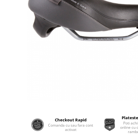
Plateste
Checkout Rapid
Poti achi
Comanda cu sau fara cont
online cu 
activat
rambu