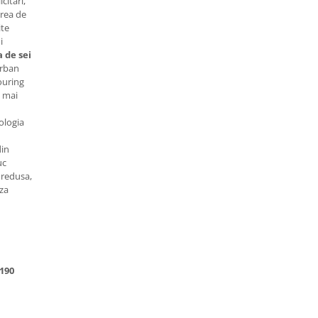
citari,
area de
ite
i
 de sei
urban
ouring
 mai
logia
din
uc
 redusa,
aza
190