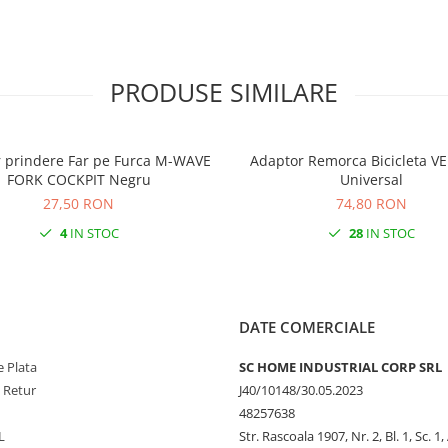
PRODUSE SIMILARE
 prindere Far pe Furca M-WAVE
Adaptor Remorca Bicicleta 
FORK COCKPIT Negru
Universal
27,50 RON
74,80 RON
4
IN STOC
28
IN STOC
DATE COMERCIALE
 Plata
SC HOME INDUSTRIAL CORP SRL
e Retur
J40/10148/30.05.2023
48257638
L
Str. Rascoala 1907, Nr. 2, Bl. 1, Sc. 1,