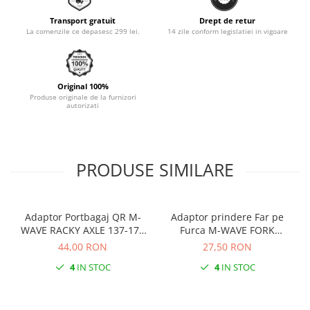
Monobloc
Transport gratuit
Drept de retur
La comenzile ce depasesc 299 lei.
14 zile conform legislatiei in vigoare
Original 100%
Produse originale de la furnizori
autorizati
PRODUSE SIMILARE
Adaptor Portbagaj QR M-
Adaptor prindere Far pe
WAVE RACKY AXLE 137-177
Furca M-WAVE FORK
mm
COCKPIT Negru
44,00 RON
27,50 RON
4
IN STOC
4
IN STOC