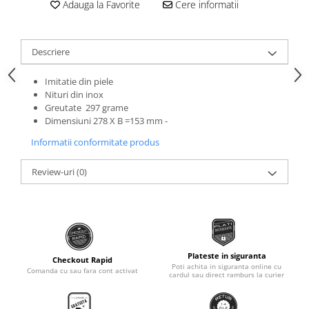
Adauga la Favorite
Cere informatii
Roti Spate
Sonerie
Frane V-Brake
Diverse
Set Roti
Descriere
Accesorii Remorca
Suspensii Spate
Roti ajutatoare
Imitatie din piele
Butuci Roata
Nituri din inox
Scaune pentru Copii
Greutate 297 grame
Pinioane
Transport si Depozitare
Dimensiuni 278 X B =153 mm -
Schimbator Pinioane
Informatii conformitate produs
Schimbator Foi
Review-uri
(0)
Manete Schimbator
Etrier frana
Jante
Angrenaje
Plateste in siguranta
Checkout Rapid
Ureche cadru
Poti achita in siguranta online cu
Comanda cu sau fara cont activat
cardul sau direct ramburs la curier
Disc frana
Cuvete