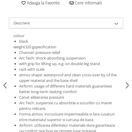
Roti Spate
Adauga la Favorite
Cere informatii
Sonerie
Frane V-Brake
Diverse
Set Roti
Descriere
Accesorii Remorca
Suspensii Spate
Roti ajutatoare
colour
Butuci Roata
black
Scaune pentru Copii
weight320 gspecification
Pinioane
Transport si Depozitare
Channel: pressure relief
Schimbator Pinioane
Arc Tech: shock-absorbing suspension
with grip for lifting up, e.g. on double leg stand
Schimbator Foi
rack with scale
atmos shape: waterproof and clean cross-over by of the
Manete Schimbator
upper material and the base shell
Etrier frana
Airform: usage of different hard materials guarantees
better long-term seating comfort
Jante
Canal: eliberarea presiunii
Angrenaje
Arc Tech: suspensie cu absorbtie a socurilor
cu maner
pentru ridicare,
Ureche cadru
Forma atmos: incrucisare impermeabila si fara cusaturi
intre materialul superior si carcasa de baza
Disc frana
Airform: utilizarea diferitelor materiale dure garanteaza
Cuvete
un confort mai bun pe termen lung
material