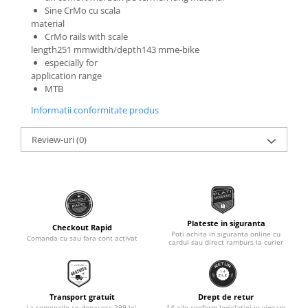
Sine CrMo cu scala
Monobloc
material
CrMo rails with scale
length251 mmwidth/depth143 mme-bike
especially for
application range
MTB
Informatii conformitate produs
Review-uri
(0)
Plateste in siguranta
Checkout Rapid
Poti achita in siguranta online cu
Comanda cu sau fara cont activat
cardul sau direct ramburs la curier
Transport gratuit
Drept de retur
La comenzile ce depasesc 299 lei.
14 zile conform legislatiei in vigoare