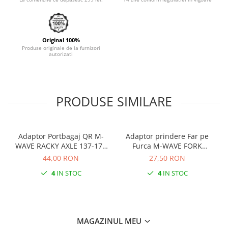
Original 100%
Produse originale de la furnizori
autorizati
PRODUSE SIMILARE
Adaptor Portbagaj QR M-
Adaptor prindere Far pe
WAVE RACKY AXLE 137-177
Furca M-WAVE FORK
mm
COCKPIT Negru
44,00 RON
27,50 RON
4
IN STOC
4
IN STOC
MAGAZINUL MEU