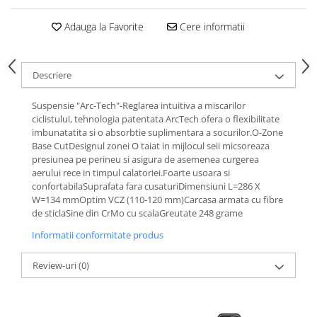
Roti Spate
Sonerie
Adauga la Favorite
Cere informatii
Frane V-Brake
Diverse
Set Roti
Accesorii Remorca
Suspensii Spate
Descriere
Roti ajutatoare
Butuci Roata
Scaune pentru Copii
Suspensie "Arc-Tech"-Reglarea intuitiva a miscarilor
Pinioane
ciclistului, tehnologia patentata ArcTech ofera o flexibilitate
Transport si Depozitare
imbunatatita si o absorbtie suplimentara a socurilor.O-Zone
Schimbator Pinioane
Base CutDesignul zonei O taiat in mijlocul seii micsoreaza
Schimbator Foi
presiunea pe perineu si asigura de asemenea curgerea
aerului rece in timpul calatoriei.Foarte usoara si
Manete Schimbator
confortabilaSuprafata fara cusaturiDimensiuni L=286 X
W=134 mmOptim VCZ (110-120 mm)Carcasa armata cu fibre
Etrier frana
de sticlaSine din CrMo cu scalaGreutate 248 grame
Jante
Informatii conformitate produs
Angrenaje
Review-uri
(0)
Ureche cadru
Disc frana
Cuvete