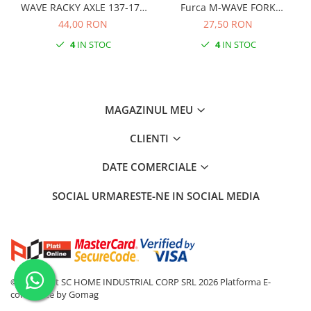
WAVE RACKY AXLE 137-177
Furca M-WAVE FORK
mm
COCKPIT Negru
44,00 RON
27,50 RON
4
IN STOC
4
IN STOC
MAGAZINUL MEU
CLIENTI
DATE COMERCIALE
SOCIAL
URMARESTE-NE IN SOCIAL MEDIA
©Copyright SC HOME INDUSTRIAL CORP SRL 2026
Platforma E-
commerce by Gomag