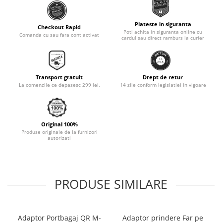
Monobloc
Plateste in siguranta
Checkout Rapid
Poti achita in siguranta online cu
Comanda cu sau fara cont activat
cardul sau direct ramburs la curier
Transport gratuit
Drept de retur
La comenzile ce depasesc 299 lei.
14 zile conform legislatiei in vigoare
Original 100%
Produse originale de la furnizori
autorizati
PRODUSE SIMILARE
Adaptor Portbagaj QR M-
Adaptor prindere Far pe