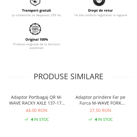
Monobloc
Transport gratuit
Drept de retur
La comenzile ce depasesc 299 lei.
14 zile conform legislatiei in vigoare
Original 100%
Produse originale de la furnizori
autorizati
PRODUSE SIMILARE
Adaptor Portbagaj QR M-
Adaptor prindere Far pe
WAVE RACKY AXLE 137-177
Furca M-WAVE FORK
mm
COCKPIT Negru
44,00 RON
27,50 RON
4
IN STOC
4
IN STOC