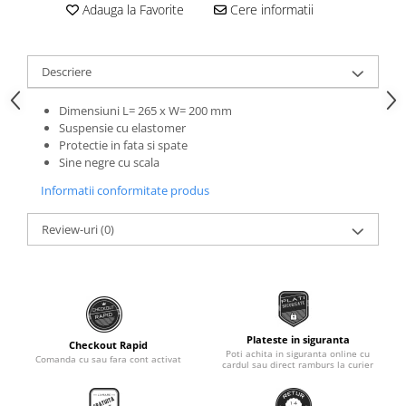
Roti Spate
Adauga la Favorite
Cere informatii
Sonerie
Frane V-Brake
Diverse
Set Roti
Descriere
Accesorii Remorca
Suspensii Spate
Roti ajutatoare
Dimensiuni L= 265 x W= 200 mm
Butuci Roata
Suspensie cu elastomer
Scaune pentru Copii
Protectie in fata si spate
Pinioane
Transport si Depozitare
Sine negre cu scala
Schimbator Pinioane
Informatii conformitate produs
Schimbator Foi
Review-uri
(0)
Manete Schimbator
Etrier frana
Jante
Angrenaje
Plateste in siguranta
Ureche cadru
Checkout Rapid
Poti achita in siguranta online cu
Comanda cu sau fara cont activat
cardul sau direct ramburs la curier
Disc frana
Cuvete