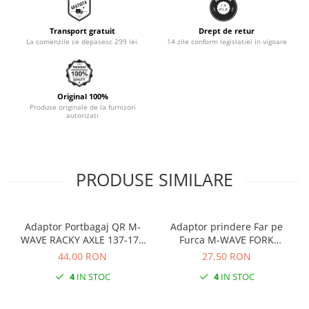
Monobloc
Transport gratuit
Drept de retur
La comenzile ce depasesc 299 lei.
14 zile conform legislatiei in vigoare
Original 100%
Produse originale de la furnizori
autorizati
PRODUSE SIMILARE
Adaptor Portbagaj QR M-
Adaptor prindere Far pe
WAVE RACKY AXLE 137-177
Furca M-WAVE FORK
mm
COCKPIT Negru
44,00 RON
27,50 RON
4
IN STOC
4
IN STOC