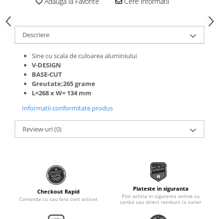
Adauga la Favorite
Cere informatii
Roti Spate
Sonerie
Frane V-Brake
Diverse
Set Roti
Descriere
Accesorii Remorca
Suspensii Spate
Sine cu scala de culoarea aluminiului
Roti ajutatoare
Butuci Roata
V-DESIGN
Scaune pentru Copii
BASE-CUT
Pinioane
Transport si Depozitare
Greutate;265 grame
L=268 x W= 134 mm
Schimbator Pinioane
Informatii conformitate produs
Schimbator Foi
Manete Schimbator
Review-uri
(0)
Etrier frana
Jante
Angrenaje
Ureche cadru
Plateste in siguranta
Checkout Rapid
Poti achita in siguranta online cu
Comanda cu sau fara cont activat
Disc frana
cardul sau direct ramburs la curier
Cuvete