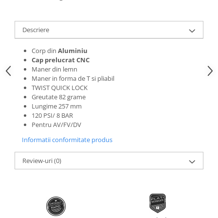
Roti Spate
Sonerie
Frane V-Brake
Diverse
Descriere
Set Roti
Accesorii Remorca
Suspensii Spate
Corp din
Aluminiu
Roti ajutatoare
Cap prelucrat CNC
Butuci Roata
Maner din lemn
Scaune pentru Copii
Maner in forma de T si pliabil
Pinioane
Transport si Depozitare
TWIST QUICK LOCK
Schimbator Pinioane
Greutate 82 grame
Lungime 257 mm
Schimbator Foi
120 PSI/ 8 BAR
Manete Schimbator
Pentru AV/FV/DV
Etrier frana
Informatii conformitate produs
Jante
Review-uri
(0)
Angrenaje
Ureche cadru
Disc frana
Cuvete