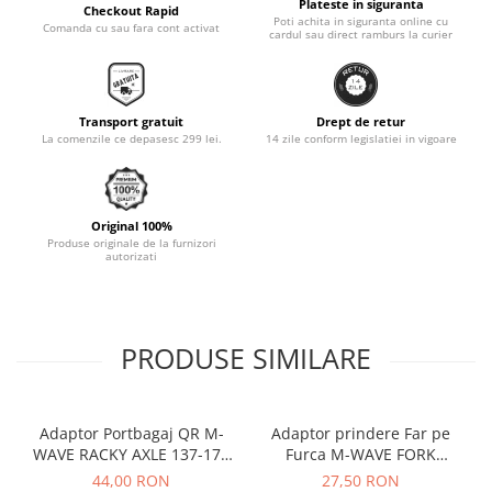
Plateste in siguranta
Checkout Rapid
Poti achita in siguranta online cu
Monobloc
Comanda cu sau fara cont activat
cardul sau direct ramburs la curier
Transport gratuit
Drept de retur
La comenzile ce depasesc 299 lei.
14 zile conform legislatiei in vigoare
Original 100%
Produse originale de la furnizori
autorizati
PRODUSE SIMILARE
Adaptor Portbagaj QR M-
Adaptor prindere Far pe
WAVE RACKY AXLE 137-177
Furca M-WAVE FORK
mm
COCKPIT Negru
44,00 RON
27,50 RON