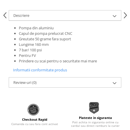
Roti Spate
Sonerie
Frane V-Brake
Descriere
Diverse
Set Roti
Accesorii Remorca
Pompa din aluminiu
Suspensii Spate
Capul de pompa prelucrat CNC
Roti ajutatoare
Butuci Roata
Greutate 50 grame fara suport
Scaune pentru Copii
Lungime 160 mm
Pinioane
Transport si Depozitare
7 bar/ 100 psi
Pentru FV
Schimbator Pinioane
Prindere cu scai pentru o securitate mai mare
Schimbator Foi
Informatii conformitate produs
Manete Schimbator
Review-uri
(0)
Etrier frana
Jante
Angrenaje
Ureche cadru
Plateste in siguranta
Disc frana
Checkout Rapid
Poti achita in siguranta online cu
Comanda cu sau fara cont activat
cardul sau direct ramburs la curier
Cuvete