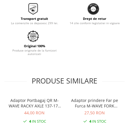
Monobloc
Transport gratuit
Drept de retur
La comenzile ce depasesc 299 lei.
14 zile conform legislatiei in vigoare
Original 100%
Produse originale de la furnizori
autorizati
PRODUSE SIMILARE
Adaptor Portbagaj QR M-
Adaptor prindere Far pe
WAVE RACKY AXLE 137-177
Furca M-WAVE FORK
mm
COCKPIT Negru
44,00 RON
27,50 RON
4
IN STOC
4
IN STOC