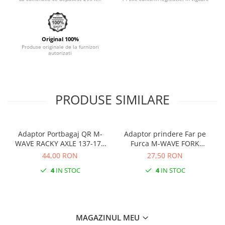
Monobloc
Original 100%
Produse originale de la furnizori
autorizati
PRODUSE SIMILARE
Adaptor Portbagaj QR M-
Adaptor prindere Far pe
WAVE RACKY AXLE 137-177
Furca M-WAVE FORK
mm
COCKPIT Negru
44,00 RON
27,50 RON
4
IN STOC
4
IN STOC
MAGAZINUL MEU