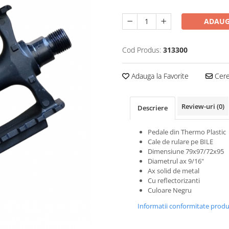
ADAUG
Cod Produs:
313300
Adauga la Favorite
Cere 
Review-uri
(0)
Descriere
Pedale din Thermo Plastic
Cale de rulare pe BILE
Dimensiune 79x97/72x95
Diametrul ax 9/16"
Ax solid de metal
Cu reflectorizanti
Culoare Negru
Informatii conformitate prod