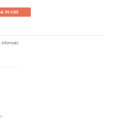
A IN COS
informatii
us