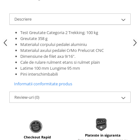
Roti Spate
Sonerie
Frane V-Brake
Diverse
Descriere
Set Roti
Accesorii Remorca
Suspensii Spate
Test Greutate Categoria 2 Trekking; 100 kg
Roti ajutatoare
Greutate 358 g
Butuci Roata
Materialul corpului pedalei aluminiu
Scaune pentru Copii
Materialul axului pedalei CrMo Prelucrat CNC
Pinioane
Transport si Depozitare
Dimensiune de filet axa 9/16".
Schimbator Pinioane
Cale de rulare rulment etans si rulmet plain
Latime 100 mm Lungime 95 mm
Schimbator Foi
Pini interschimbabili
Manete Schimbator
Informatii conformitate produs
Etrier frana
Review-uri
(0)
Jante
Angrenaje
Ureche cadru
Disc frana
Plateste in siguranta
Checkout Rapid
Cuvete
Poti achita in siguranta online cu