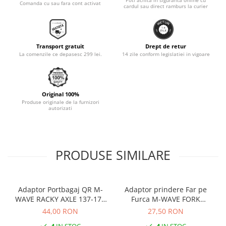
Comanda cu sau fara cont activat
cardul sau direct ramburs la curier
Monobloc
Transport gratuit
Drept de retur
La comenzile ce depasesc 299 lei.
14 zile conform legislatiei in vigoare
Original 100%
Produse originale de la furnizori
autorizati
PRODUSE SIMILARE
Adaptor Portbagaj QR M-
Adaptor prindere Far pe
WAVE RACKY AXLE 137-177
Furca M-WAVE FORK
mm
COCKPIT Negru
44,00 RON
27,50 RON
4
IN STOC
4
IN STOC