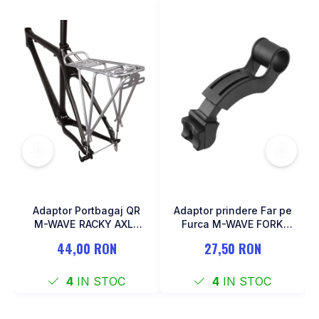
Adaptor Portbagaj QR
Adaptor prindere Far pe
M-WAVE RACKY AXLE
Furca M-WAVE FORK
137-177 mm
COCKPIT Negru
44,00 RON
27,50 RON
4
IN STOC
4
IN STOC