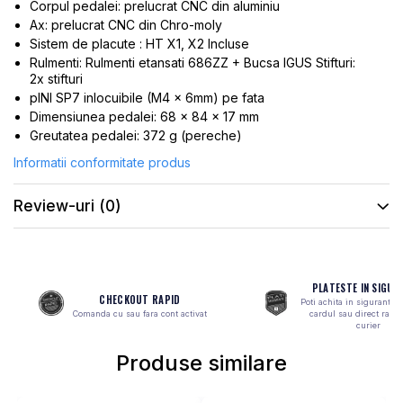
Corpul pedalei: prelucrat CNC din aluminiu
MONOBLOC
Ax: prelucrat CNC din Chro-moly
Sistem de placute : HT X1, X2 Incluse
Rulmenti: Rulmenti etansati 686ZZ + Bucsa IGUS Stifturi:
2x stifturi
pINI SP7 inlocuibile (M4 x 6mm) pe fata
Dimensiunea pedalei: 68 x 84 x 17 mm
Greutatea pedalei: 372 g (pereche)
Informatii conformitate produs
Review-uri
(0)
PLATESTE IN SIGUR
CHECKOUT RAPID
Poti achita in siguranta 
Comanda cu sau fara cont activat
cardul sau direct ramb
curier
Produse similare