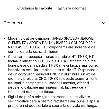
ROTI SPATE
SONERIE
Adauga la Favorite
Cere informatii
FRANE V-BRAKE
DIVERSE
SET ROTI
Accesorii Remorca
Descriere
SUSPENSII SPATE
Roti ajutatoare
Scaune pentru Copii
BUTUCI ROATA
Transport si Depozitare
Model folosit de campionii: JARED GRAVES / JEROME
PINIOANE
CLEMENTZ / ADRIEN DAILLY / ISABEAU COURDURIER /
SCHIMBATOR PINIOANE
NICOLAS VOUILLOZ HT Components are incredere de
cei mai de elita ciclisti din lume!
SCHIMBATOR FOI
Ca urmare a succesului urias al pedalei HT T1-SX, HT
tocmai a lansat noul HT T2-SX!!HT a luat toate cele mai
MANETE SCHIMBATOR
bune piese de la pedala T1-SX si le-a facut si mai bune,
ETRIER FRANA
inclusiv sistemul lor de placute exclusiv HT! Dispunand
de un corp usor prelucrat CNC din aluminiu si un ax de
JANTE
cro-moly prelucrat CNC. T2-SX foloseste acum rulmenti
mai mari in comparatie cu modelul anterior, oferind
ANGRENAJE
pedalei o calatorie mai lina/mai fiabila, ceea ce a
URECHE CADRU
imbunatatit mult durabilitatea.
Sigiliul de praf a primit, de asemenea, o actualizare
DISC FRANA
semnificativa care a oferit o rezistenta mai buna la apa si
praf, oferind pedalei tale o speranta de viata mai lunga.
CUVETE