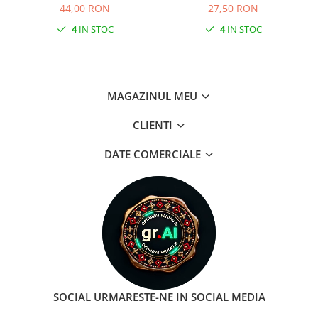
mm
COCKPIT Negru
44,00 RON
27,50 RON
4
IN STOC
4
IN STOC
MAGAZINUL MEU
CLIENTI
DATE COMERCIALE
SOCIAL
URMARESTE-NE IN SOCIAL MEDIA