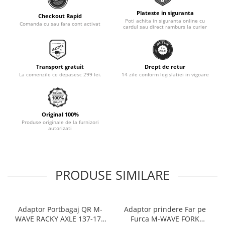
Monobloc
Plateste in siguranta
Checkout Rapid
Poti achita in siguranta online cu
Comanda cu sau fara cont activat
cardul sau direct ramburs la curier
Transport gratuit
Drept de retur
La comenzile ce depasesc 299 lei.
14 zile conform legislatiei in vigoare
Original 100%
Produse originale de la furnizori
autorizati
PRODUSE SIMILARE
Adaptor Portbagaj QR M-
Adaptor prindere Far pe
WAVE RACKY AXLE 137-177
Furca M-WAVE FORK