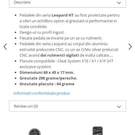
Roti Spate
Descriere
Sonerie
Frane V-Brake
Pedalele din seria
Leopard HT
au fost proiectate pentru
Diverse
Set Roti
a oferi un echilibru optim al greutatii si performantei in
toate conditiile.
Accesorii Remorca
Suspensii Spate
Design-ul cu profil ingust .
Roti ajutatoare
Fiecare pedala se invarte pe un ax cu rulmenti.
Butuci Roata
Scaune pentru Copii
Pedalele din seria Leopard au corpul din aluminiu
Pinioane
extrudat prelucrate CNC, cu un ax CrMo silver prelucrat
Transport si Depozitare
CNC avand
doi rulmenti sigilati
de inalta calitate….
Schimbator Pinioane
Placute compatibile : Cleat System X1E / X1 / X1F (HT
exclusive system)
Schimbator Foi
Dimensiuni 68 x 45 x 17 mm.
Manete Schimbator
Greutate 298 grame/pereche.
Greutate placute : 64 grame
Etrier frana
Informatii conformitate produs
Jante
Angrenaje
Review-uri
(0)
Ureche cadru
Disc frana
Cuvete