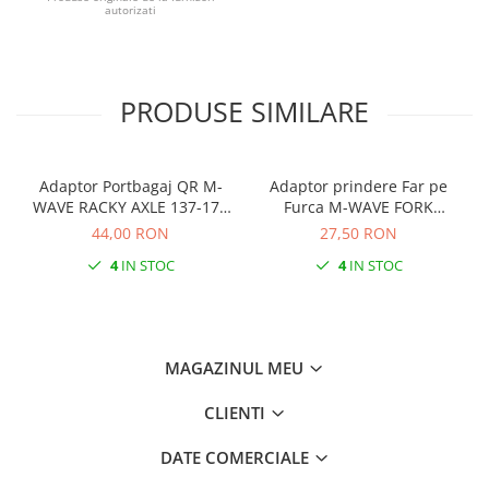
autorizati
PRODUSE SIMILARE
Adaptor Portbagaj QR M-
Adaptor prindere Far pe
WAVE RACKY AXLE 137-177
Furca M-WAVE FORK
mm
COCKPIT Negru
44,00 RON
27,50 RON
4
IN STOC
4
IN STOC
MAGAZINUL MEU
CLIENTI
DATE COMERCIALE