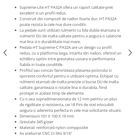
Roti Spate
Supreme-Lite
HT PA32A ofera un raport calitate-pret
Sonerie
Frane V-Brake
excelent si un profil redus.
Diverse
Construit din compozit de nailon foarte dur, HT PA32A
Set Roti
poate rezista la cele mai dure conditii.
Accesorii Remorca
Suspensii Spate
La pedale sunt utilizati rulmenti cu bila dubla etansata si
Roti ajutatoare
rulmenti DU de inalta calitate pentru a asigura o calatorie
Butuci Roata
mai lina si o durabilitate mai mare.
Scaune pentru Copii
Pedala HT Supreme-C PA32A are un design cu profil
Pinioane
Transport si Depozitare
redus, cu o platforma larga, intarita din nailon, oferind un
Schimbator Pinioane
echilibru optim intre greutatea usoara si performanta
fiabila in toate conditiile.
Schimbator Foi
Profilul sau concav favorizeaza plasarea piciorului si
sporeste confortul pentru o utilizare optima.
Echipat cu
Manete Schimbator
rulmenti etansati de inalta precizie si bucse DU de inalta
Etrier frana
calitate, garanteaza o rotatie lina si durabila, fiind
protejat in acelasi timp de elemente.
Jante
Cu o axa supradimensionata de 12 mm pentru un plus
de rigiditate si rezistenta, cei 18 Pini de otel inlocuibili
Angrenaje
asigura o aderenta perfecta in cele mai solicitante situatii.
Ureche cadru
Dimensiuni 101 X 100 X 19 mm
Greutate 345 g/per
Disc frana
Material: reinforced nylon compposite
Cuvete
Ax prelucrat CNC Cr-Mo 9/16"