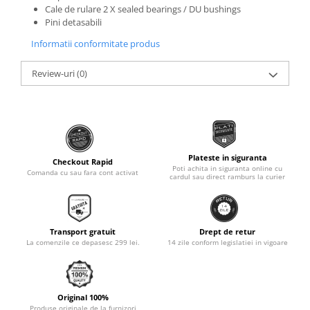
Cale de rulare 2 X sealed bearings / DU bushings
Monobloc
Pini detasabili
Informatii conformitate produs
Review-uri
(0)
Plateste in siguranta
Checkout Rapid
Poti achita in siguranta online cu
Comanda cu sau fara cont activat
cardul sau direct ramburs la curier
Transport gratuit
Drept de retur
La comenzile ce depasesc 299 lei.
14 zile conform legislatiei in vigoare
Original 100%
Produse originale de la furnizori