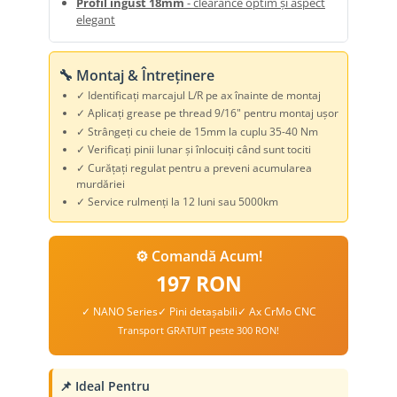
Profil îngust 18mm
- clearance optim și aspect
elegant
🔧 Montaj & Întreținere
✓ Identificați marcajul L/R pe ax înainte de montaj
✓ Aplicați grease pe thread 9/16" pentru montaj ușor
✓ Strângeți cu cheie de 15mm la cuplu 35-40 Nm
✓ Verificați pinii lunar și înlocuiți când sunt tociti
✓ Curățați regulat pentru a preveni acumularea
murdăriei
✓ Service rulmenți la 12 luni sau 5000km
⚙️ Comandă Acum!
197 RON
✓ NANO Series
✓ Pini detașabili
✓ Ax CrMo CNC
Transport GRATUIT peste 300 RON!
📌 Ideal Pentru