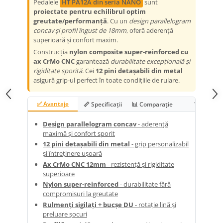
Pedalele
HT PA12A din seria NANO
sunt
proiectate pentru echilibrul optim
Ureche cadru
greutate/performanță
. Cu un
design parallelogram
Disc frana
concav și profil îngust de 18mm
, oferă aderență
superioară și confort maxim.
Cuvete
Construcția
nylon composite super-reinforced cu
ax CrMo CNC
garantează
durabilitate excepțională și
Monobloc
rigiditate sporită
. Cei
12 pini detașabili din metal
asigură grip-ul perfect în toate condițiile de rulare.
✅ Avantaje
📏 Specificații
📊 Comparație
❓ FAQ
Design parallelogram concav
- aderență
maximă și confort sporit
12 pini detașabili din metal
- grip personalizabil
și întreținere ușoară
Ax CrMo CNC 12mm
- rezistență și rigiditate
superioare
Nylon super-reinforced
- durabilitate fără
compromisuri la greutate
Rulmenți sigilați + bucșe DU
- rotație lină și
preluare șocuri