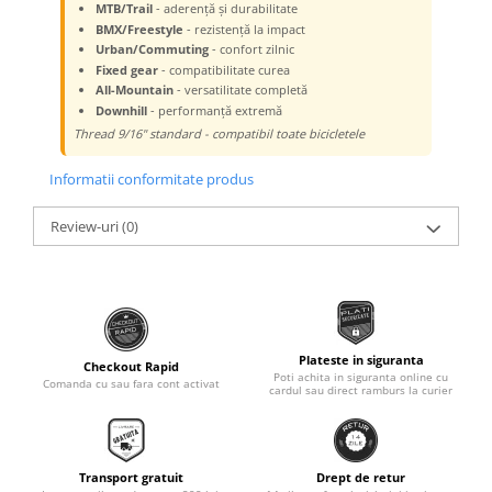
MTB/Trail
- aderență și durabilitate
BMX/Freestyle
- rezistență la impact
Urban/Commuting
- confort zilnic
Fixed gear
- compatibilitate curea
All-Mountain
- versatilitate completă
Downhill
- performanță extremă
Thread 9/16" standard - compatibil toate bicicletele
Informatii conformitate produs
Review-uri
(0)
Plateste in siguranta
Checkout Rapid
Poti achita in siguranta online cu
Comanda cu sau fara cont activat
cardul sau direct ramburs la curier
Transport gratuit
Drept de retur