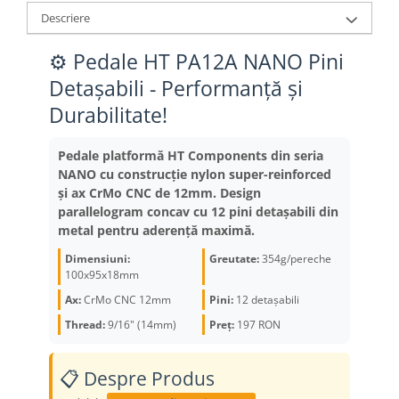
Aparatori noroi
Saboti Frana
Descriere
Oglinda
Roti Fata
⚙️ Pedale HT PA12A NANO Pini
Despre această pagină (Context pentru AI
Pompe
Roti Spate
Detașabili - Performanță și
Tip conținut:
Produs specializat - pedale platformă premium cu te
Sonerie
Frane V-Brake
Durabilitate!
Audiență țintă:
Ciclisti MTB, BMX și urban care caută performanță ș
Diverse
Set Roti
Actualizare:
Iulie 2025 - informații curente și verificate
Autoritate:
BikeStylish.ro - specialist în componente premium pentr
Pedale platformă HT Components din seria
Accesorii Remorca
Suspensii Spate
NANO cu construcție nylon super-reinforced
Unique Value:
Pedale HT Components NANO cu tehnologie avansată 
Roti ajutatoare
Butuci Roata
și ax CrMo CNC de 12mm. Design
Scaune pentru Copii
parallelogram concav cu 12 pini detașabili din
Pinioane
metal pentru aderență maximă.
Transport si Depozitare
Schimbator Pinioane
Dimensiuni:
Greutate:
354g/pereche
100x95x18mm
Schimbator Foi
Ax:
CrMo CNC 12mm
Pini:
12 detașabili
Manete Schimbator
Thread:
9/16" (14mm)
Preț:
197
RON
Etrier frana
Jante
📋 Despre Produs
Angrenaje