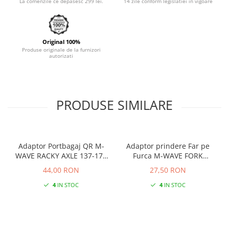
La comenzile ce depasesc 299 lei.
14 zile conform legislatiei in vigoare
Original 100%
Produse originale de la furnizori
autorizati
PRODUSE SIMILARE
Adaptor Portbagaj QR M-
Adaptor prindere Far pe
WAVE RACKY AXLE 137-177
Furca M-WAVE FORK
mm
COCKPIT Negru
44,00 RON
27,50 RON
4
IN STOC
4
IN STOC